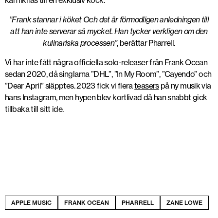
kan liknas till en exklusiv kock.
”Frank stannar i köket Och det är förmodligen anledningen till
att han inte serverar så mycket. Han tycker verkligen om den
kulinariska processen”
, berättar Pharrell.
Vi har inte fått några officiella solo-releaser från Frank Ocean
sedan 2020, då singlarna ”DHL”, ”In My Room”, ”Cayendo” och
”Dear April” släpptes. 2023 fick vi flera
teasers
på ny musik via
hans Instagram, men hypen blev kortlivad då han snabbt gick
tillbaka till sitt ide.
APPLE MUSIC
FRANK OCEAN
PHARRELL
ZANE LOWE