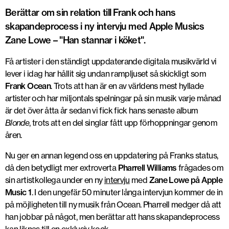
Berättar om sin relation till Frank och hans
skapandeprocess i ny intervju med Apple Musics
Zane Lowe – "Han stannar i köket".
Få artister i den ständigt uppdaterande digitala musikvärld vi
lever i idag har hållit sig undan rampljuset så skickligt som
Frank Ocean
. Trots att han är en av världens mest hyllade
artister och har miljontals spelningar på sin musik varje månad
är det över åtta år sedan vi fick fick hans senaste album
Blonde
, trots att en del singlar fått upp förhoppningar genom
åren.
Nu ger en annan legend oss en uppdatering på Franks status,
då den betydligt mer extroverta
Pharrell Williams
frågades om
sin artistkollega under en ny
intervju
med
Zane Lowe på Apple
Music 1
. I den ungefär 50 minuter långa intervjun kommer de in
på möjligheten till ny musik från Ocean. Pharrell medger då att
han jobbar på något, men berättar att hans skapandeprocess