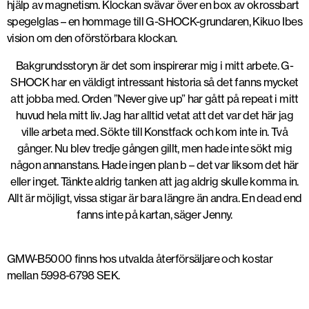
hjälp av magnetism. Klockan svävar över en box av okrossbart
spegelglas – en hommage till G-SHOCK-grundaren, Kikuo Ibes
vision om den oförstörbara klockan.
Bakgrundsstoryn är det som inspirerar mig i mitt arbete. G-
SHOCK har en väldigt intressant historia så det fanns mycket
att jobba med. Orden ”Never give up” har gått på repeat i mitt
huvud hela mitt liv. Jag har alltid vetat att det var det här jag
ville arbeta med. Sökte till Konstfack och kom inte in. Två
gånger. Nu blev tredje gången gillt, men hade inte sökt mig
någon annanstans. Hade ingen plan b – det var liksom det här
eller inget. Tänkte aldrig tanken att jag aldrig skulle komma in.
Allt är möjligt, vissa stigar är bara längre än andra. En dead end
fanns inte på kartan, säger Jenny.
GMW-B5000 finns hos utvalda återförsäljare och kostar
mellan 5998-6798 SEK.