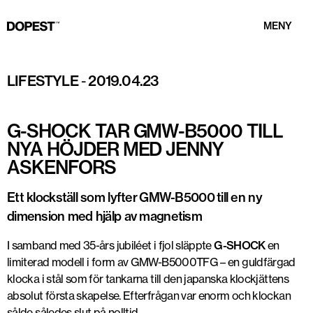
MENY
LIFESTYLE
-
2019.04.23
G-SHOCK TAR GMW-B5000 TILL
NYA HÖJDER MED JENNY
ASKENFORS
Ett klockställ som lyfter GMW-B5000 till en ny
dimension med hjälp av magnetism
I samband med 35-års jubiléet i fjol släppte
G-SHOCK
en
limiterad modell i form av GMW-B5000TFG – en guldfärgad
klocka i stål som för tankarna till den japanska klockjättens
absolut första skapelse. Efterfrågan var enorm och klockan
sålde således slut på nolltid.