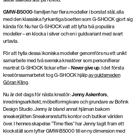
GMW-B5000
-familjen har flera modeller i borstat stål, alla
med den klassiska fyrkantiga boetten som G-SHOCK gjort sig
kända för. Nu har G-SHOCK valt att lyfta två populära
modeller – en klocka i silver och en i guldvariant med svart
urtavla.
För att hylla dessa ikoniska modeller genomförs nu ett unikt
samarbete med två svenska kreatörer som personifierar
mantrat G-SHOCK tickar efter –
Never give up
. I det första
kreatörssamarbetet tog G-SHOCK hjälp
av guldsmeden
Göran Kling
.
Nu är det dags för nästa kreatör:
Jenny Askenfors
,
inredningsarkitekt, möbelformgivare och
grundare av Bofink
Design Studio. Jenny är bland annat hjärnan bakom
sneakerjätten Sneakersnstuffs kontor och butiker världen
över. I hennes skapelse ”Time flies” har Jenny tagit fram ett
klockställ som lyfter GMW-B5000 till en ny dimension med