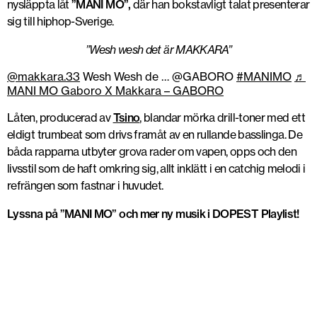
nysläppta låt
”MANI MO”,
där han bokstavligt talat presenterar
sig till hiphop-Sverige.
”Wesh wesh det är MAKKARA”
@makkara.33
Wesh Wesh de … @GABORO
#MANIMO
♬
MANI MO Gaboro X Makkara – GABORO
Låten, producerad av
Tsino
, blandar mörka drill-toner med ett
eldigt trumbeat som drivs framåt av en rullande basslinga. De
båda rapparna utbyter grova rader om vapen, opps och den
livsstil som de haft omkring sig, allt inklätt i en catchig melodi i
refrängen som fastnar i huvudet.
Lyssna på ”MANI MO” och mer ny musik i DOPEST Playlist!