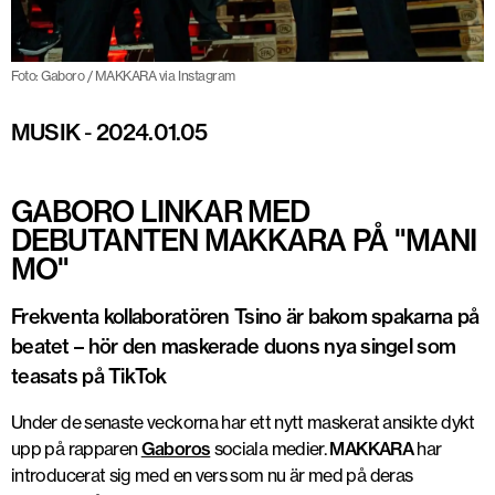
Foto: Gaboro / MAKKARA via Instagram
MUSIK
-
2024.01.05
GABORO LINKAR MED
DEBUTANTEN MAKKARA PÅ "MANI
MO"
Frekventa kollaboratören Tsino är bakom spakarna på
beatet – hör den maskerade duons nya singel som
teasats på TikTok
Under de senaste veckorna har ett nytt maskerat ansikte dykt
upp på rapparen
Gaboros
sociala medier.
MAKKARA
har
introducerat sig med en vers som nu är med på deras