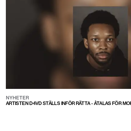
NYHETER
ARTISTEN D4VD STÄLLS INFÖR RÄTTA - ÅTALAS FÖR M
CONTACT@DOPEST.SE