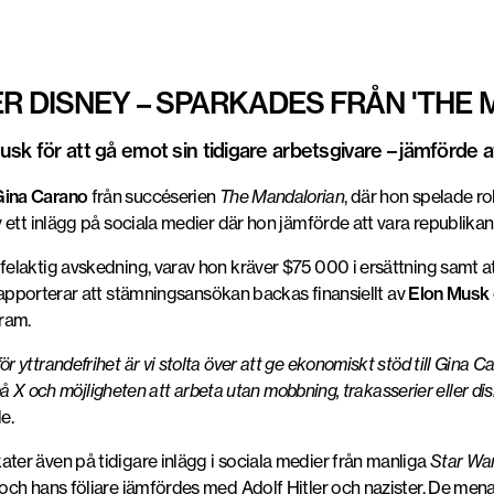
 DISNEY – SPARKADES FRÅN 'THE 
sk för att gå emot sin tidigare arbetsgivare – jämförde 
Gina Carano
från succéserien
The Mandalorian
, där hon spelade r
 ett inlägg på sociala medier där hon jämförde att vara republikan
 felaktig avskedning, varav hon kräver $75 000 i ersättning samt a
apporterar att stämningsansökan backas finansiellt av
Elon Musk
ram.
yttrandefrihet är vi stolta över att ge ekonomiskt stöd till Gina C
 på X och möjligheten att arbeta utan mobbning, trakasserier eller di
e.
er även på tidigare inlägg i sociala medier från manliga
Star Wa
och hans följare jämfördes med Adolf Hitler och nazister. De mena