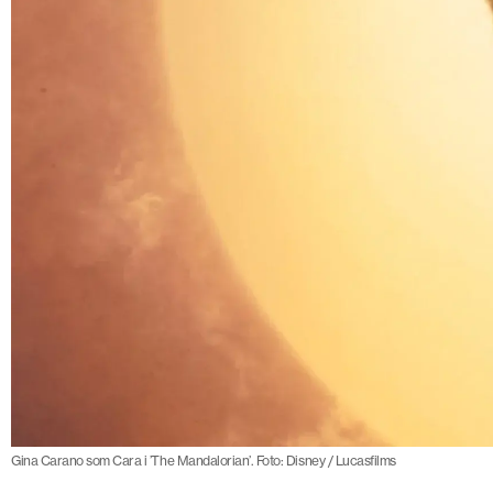
Gina Carano som Cara i ’The Mandalorian’. Foto: Disney / Lucasfilms