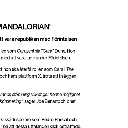
MANDALORIAN'
att vara republikan med Förintelsen
ollen som Carasynthia ”Cara” Dune. Hon
 med att vara jude under Förintelsen.
tt hon ska återfå rollen som Cara i
The
och hans plattform X, trots att inläggen
aranos stämning, vilket ger henne möjlighet
skriminering”
, säger Joe Benarroch, chef
rs
-skådespelare som
Pedro Pascal och
r på att dessa uttalanden gick ostraffade,