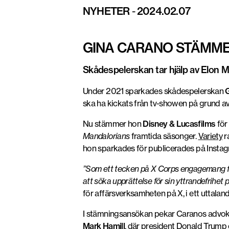
NYHETER
-
2024.02.07
GINA CARANO STÄMMER
Skådespelerskan tar hjälp av Elon Mu
Under 2021 sparkades skådespelerskan
ska ha kickats från tv-showen på grund av
Nu stämmer hon
Disney & Lucasfilms
för
Mandalorians
framtida säsonger.
Variety
r
hon sparkades för publicerades på Instag
”Som ett tecken på X Corps engagemang för 
att söka upprättelse för sin yttrandefrihet
för affärsverksamheten på X, i ett uttaland
I stämningsansökan pekar Caranos advokat
Mark Hamill
, där president Donald Trump 