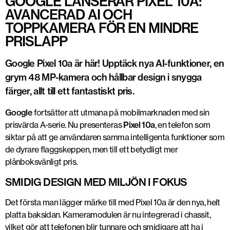
GOOGLE LANSERAR PIXEL 10A:
AVANCERAD AI OCH
TOPPKAMERA FÖR EN MINDRE
PRISLAPP
Google Pixel 10a är här! Upptäck nya AI-funktioner, en
grym 48 MP-kamera och hållbar design i snygga
färger, allt till ett fantastiskt pris.
Google
fortsätter att utmana på mobilmarknaden med sin
prisvärda A-serie. Nu presenteras
Pixel 10a
, en telefon som
siktar på att ge användaren samma intelligenta funktioner som
de dyrare flaggskeppen, men till ett betydligt mer
plånboksvänligt pris.
SMIDIG DESIGN MED MILJÖN I FOKUS
Det första man lägger märke till med Pixel 10a är den nya, helt
platta baksidan. Kameramodulen är nu integrerad i chassit,
vilket gör att telefonen blir tunnare och smidigare att ha i