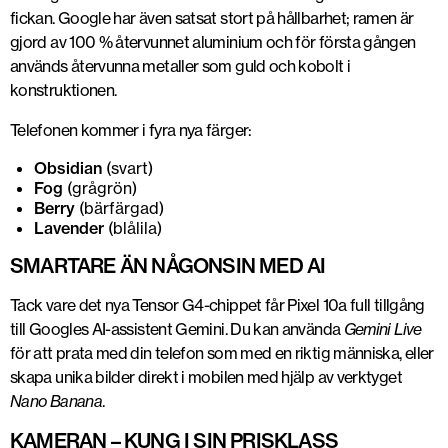
fickan. Google har även satsat stort på hållbarhet; ramen är
gjord av 100 % återvunnet aluminium och för första gången
används återvunna metaller som guld och kobolt i
konstruktionen.
Telefonen kommer i fyra nya färger:
Obsidian
(svart)
Fog
(grågrön)
Berry
(bärfärgad)
Lavender
(blålila)
SMARTARE ÄN NÅGONSIN MED AI
Tack vare det nya Tensor G4-chippet får Pixel 10a full tillgång
till Googles AI-assistent Gemini. Du kan använda
Gemini Live
för att prata med din telefon som med en riktig människa, eller
skapa unika bilder direkt i mobilen med hjälp av verktyget
Nano Banana
.
KAMERAN – KUNG I SIN PRISKLASS