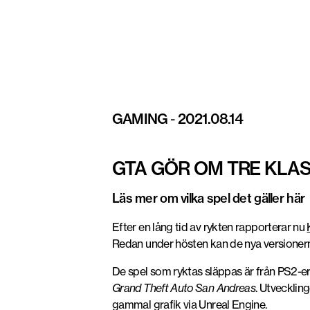
GAMING
-
2021.08.14
GTA GÖR OM TRE KLAS
Läs mer om vilka spel det gäller här
Efter en lång tid av rykten rapporterar nu
Redan under hösten kan de nya versionerna
De spel som ryktas släppas är från PS2-eran
Grand Theft Auto San Andreas
. Utvecklin
gammal grafik via Unreal Engine.