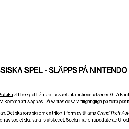
SISKA SPEL - SLÄPPS PÅ NINTENDO
Kotaku
att tre spel från den prisbelönta actionspelserien
GTA
kan 
 komma att släppas. Då väntas de vara tillgängliga på flera plat
. Det ska röra sig om en trilogi i form av titlarna
Grand Theft Auto 
gen av spelet ska vara i slutskedet. Spelen har en uppdaterad U