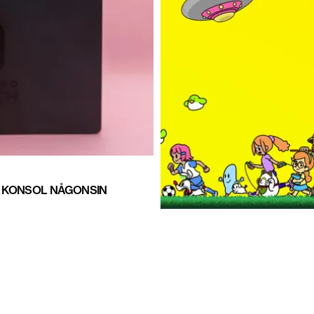
A KONSOL NÅGONSIN
GAMING
DEMO FÖR RHYTHM PARADIS