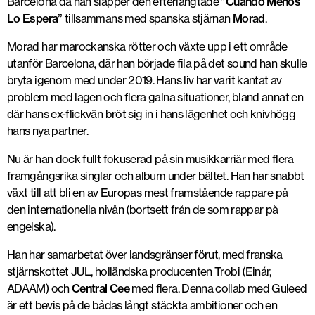
Barcelona då han släpper den efterlängtade
”Cuando Menos
Lo Espera”
tillsammans med spanska stjärnan
Morad
.
Morad har marockanska rötter och växte upp i ett område
utanför Barcelona, där han började fila på det sound han skulle
bryta igenom med under 2019. Hans liv har varit kantat av
problem med lagen och flera galna situationer, bland annat en
där hans ex-flickvän bröt sig in i hans lägenhet och knivhögg
hans nya partner.
Nu är han dock fullt fokuserad på sin musikkarriär med flera
framgångsrika singlar och album under bältet. Han har snabbt
växt till att bli en av Europas mest framstående rappare på
den internationella nivån (bortsett från de som rappar på
engelska).
Han har samarbetat över landsgränser förut, med franska
stjärnskottet JUL, holländska producenten Trobi (Einár,
ADAAM) och
Central Cee
med flera. Denna collab med Guleed
är ett bevis på de bådas långt stäckta ambitioner och en