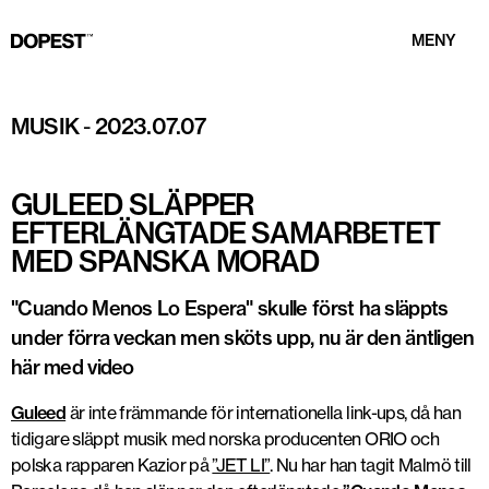
MENY
Foto: Pressbild
MUSIK
-
2023.07.07
GULEED SLÄPPER
EFTERLÄNGTADE SAMARBETET
MED SPANSKA MORAD
"Cuando Menos Lo Espera" skulle först ha släppts
under förra veckan men sköts upp, nu är den äntligen
här med video
Guleed
är inte främmande för internationella link-ups, då han
tidigare släppt musik med norska producenten ORIO och
polska rapparen Kazior på
”JET LI”
. Nu har han tagit Malmö till