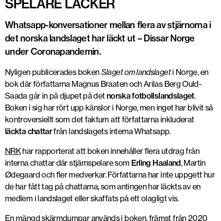
SPELARE LÄCKER
Whatsapp-konversationer mellan flera av stjärnorna i
det norska landslaget har läckt ut – Dissar Norge
under Coronapandemin.
Nyligen publicerades boken
Slaget om landslaget
i Norge, en
bok där författarna Magnus Braaten och Arilas Berg Ould-
Saada går in på djupet på det
norska fotbollslandslaget
.
Boken i sig har rört upp känslor i Norge, men inget har blivit så
kontroversiellt som det faktum att författarna inkluderat
läckta chattar
från landslagets interna Whatsapp.
NRK
har rapporterat att boken innehåller flera utdrag från
interna chattar där stjärnspelare som
Erling Haaland
, Martin
Ødegaard och fler medverkar. Författarna har inte uppgett hur
de har fått tag på chattarna, som antingen har läckts av en
medlem i landslaget eller skaffats på ett olagligt vis.
En mängd skärmdumpar används i boken, främst från 2020