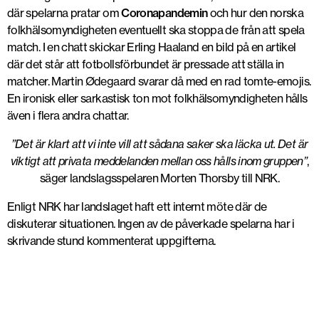
där spelarna pratar om
Coronapandemin
och hur den norska
folkhälsomyndigheten eventuellt ska stoppa de från att spela
match. I en chatt skickar Erling Haaland en bild på en artikel
där det står att fotbollsförbundet är pressade att ställa in
matcher. Martin Ødegaard svarar då med en rad tomte-emojis.
En ironisk eller sarkastisk ton mot folkhälsomyndigheten hålls
även i flera andra chattar.
”Det är klart att vi inte vill att sådana saker ska läcka ut. Det är
viktigt att privata meddelanden mellan oss hålls inom gruppen”
,
säger landslagsspelaren Morten Thorsby till NRK.
Enligt NRK har landslaget haft ett internt möte där de
diskuterar situationen. Ingen av de påverkade spelarna har i
skrivande stund kommenterat uppgifterna.