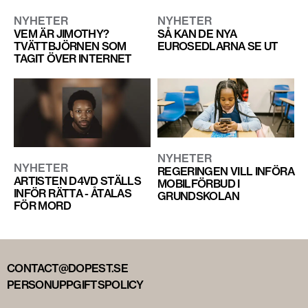
NYHETER
NYHETER
VEM ÄR JIMOTHY?
SÅ KAN DE NYA
TVÄTTBJÖRNEN SOM
EUROSEDLARNA SE UT
TAGIT ÖVER INTERNET
NYHETER
NYHETER
REGERINGEN VILL INFÖRA
ARTISTEN D4VD STÄLLS
MOBILFÖRBUD I
INFÖR RÄTTA - ÅTALAS
GRUNDSKOLAN
FÖR MORD
CONTACT@DOPEST.SE
PERSONUPPGIFTSPOLICY