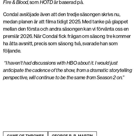
Fire & Blood
, som
HOTD
är baserad på.
Condal avslöjade även att den tredje säsongen skrivs nu,
medan planen är att filma tidigt 2025. Med tanke på glappet
mellan den första och andra säsongen kan vi förvänta oss en
premiär 2026. När Condal fick frågan om säsong tre kommer
ha åtta avsnitt, precis som säsong två, svarade han som
följande.
“I haven’t had discussions with HBO about it. I would just
anticipate the cadence of the show, from a dramatic storytelling
perspective, will continue to be the same from Season 2 on.”
GAME OF THRONES
GEORGE R. R. MARTIN