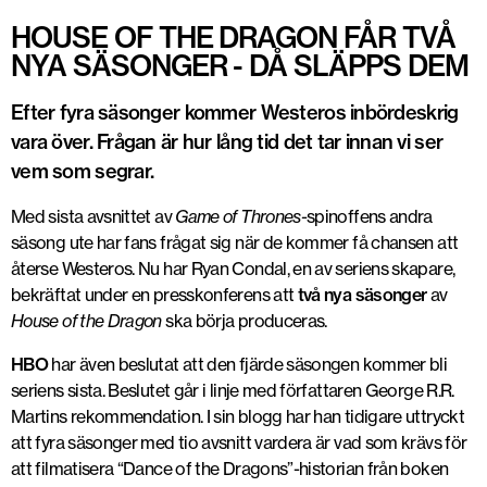
HOUSE OF THE DRAGON FÅR TVÅ
NYA SÄSONGER - DÅ SLÄPPS DEM
Efter fyra säsonger kommer Westeros inbördeskrig
vara över. Frågan är hur lång tid det tar innan vi ser
vem som segrar.
Med sista avsnittet av
Game of Thrones-
spinoffens andra
säsong ute har fans frågat sig när de kommer få chansen att
återse Westeros. Nu har Ryan Condal, en av seriens skapare,
bekräftat under en presskonferens att
två nya säsonger
av
House of the Dragon
ska börja produceras.
HBO
har även beslutat att den fjärde säsongen kommer bli
seriens sista. Beslutet går i linje med författaren George R.R.
Martins rekommendation. I sin blogg har han tidigare uttryckt
att fyra säsonger med tio avsnitt vardera är vad som krävs för
att filmatisera “Dance of the Dragons”-historian från boken