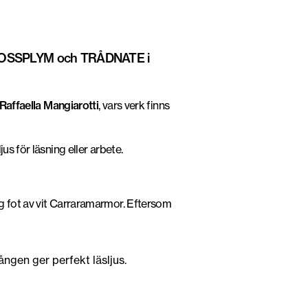
a MOSSPLYM och TRÅDNATE i
Raffaella Mangiarotti
, vars verk finns
s för läsning eller arbete.
g fot av vit Carraramarmor. Eftersom
ngen ger perfekt läsljus.