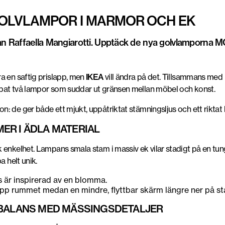
GOLVLAMPOR I MARMOR OCH EK
an Raffaella Mangiarotti. Upptäck de nya golvlamporn
a en saftig prislapp, men
IKEA
vill ändra på det. Tillsammans med
pat två lampor som suddar ut gränsen mellan möbel och konst.
 de ger både ett mjukt, uppåtriktat stämningsljus och ett riktat lju
ER I ÄDLA MATERIAL
 enkelhet. Lampans smala stam i massiv ek vilar stadigt på en tun
a helt unik.
 är inspirerad av en blomma.
p rummet medan en mindre, flyttbar skärm längre ner på stå
 BALANS MED MÄSSINGSDETALJER