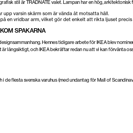
rafisk stil är TRÅDNATE valet. Lampan har en hög, arkitektonisk f
är upp varsin skärm som är vända åt motsatta håll.
å en vridbar arm, vilket gör det enkelt att rikta ljuset precis
AKOM SPAKARNA
 designsammanhang. Hennes tidigare arbete för IKEA blev nominerat
 är långsiktigt, och IKEA bekräftar redan nu att vi kan förvänta os
ch i de flesta svenska varuhus (med undantag för Mall of Scandi