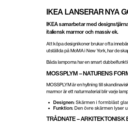
IKEA LANSERAR NYA 
IKEA samarbetar med designstjärn
italiensk marmor och massiv ek.
Att köpa designikoner brukar ofta innebär
utställda på MoMA i New York, har de ska
Båda lamporna har en smart dubbelfunktion:
MOSSPLYM – NATURENS FORM
MOSSPLYM är en hyllning till skandinavisk
marmor är ett naturmaterial blir varje lamp
Designen:
Skärmen i formblåst glas
Funktion:
Den övre skärmen lyser up
TRÅDNATE – ARKITEKTONISK