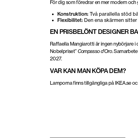
För dig som föredrar en mer modern och g
Konstruktion:
Två parallella stöd b
Flexibilitet:
Den ena skärmen sitter p
EN PRISBELÖNT DESIGNER B
Raffaella Mangiarotti är ingen nybörjare i
Nobelpriset”
Compasso d’Oro
. Samarbetet
2027.
VAR KAN MAN KÖPA DEM?
Lamporna finns tillgängliga på IKEA.se o
MOSSPLYM