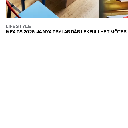
LIFESTYLE
IKEA PS 2026: 44 NYA PRYLAR DÄR LEKFULLHET MÖTER
CONTACT@DOPEST.SE
PERSONUPPGIFTSPOLICY
INSTAGRAM
FACEBOOK
YOUTUBE
TIKTOK
DOPEST STUDIOS
DOPEST DENMARK