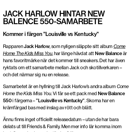
JACK HARLOW HINTAR NEW
BALENCE 550-SAMARBETE
Kommer i färgen "Louisville vs Kentucky"
Rapparen
Jack Harlow
, som nyligen släppte sitt album
Come
Home The Kids Miss You
, har länge hävdat att
New Balance
är
hans favoritmärke när det kommer till sneakers. Det har även
ryktats om ett samarbete mellan Jack och skotillverkaren –
och det närmar sig nu en release.
Samarbetet är en hyllning till Jack Harlow’s andra album
Come
Home the Kids Miss You
. Vi får se ett pack med
New Balance
550
i färgerna –
”Louisville vs Kentucky”
. Skorna har en
krämfärgad bas med inslag av rött och blått.
Ännu finns inget officiellt releasedatum – utan de har bara
delats ut till Friends & Family. Men mer info lär komma inom