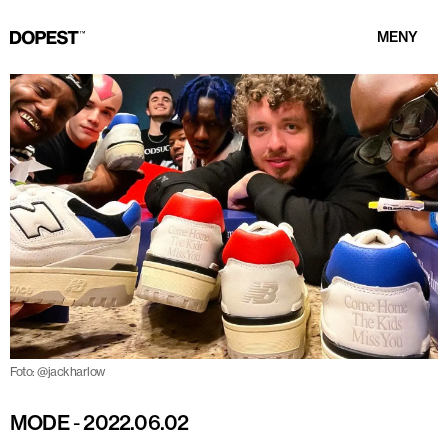
MENY
Foto: @jackharlow
MODE
-
2022.06.02