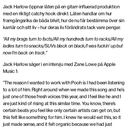
Jack Harlow öppnar låten på en gitarr-influerad produktion
med en riktigt catchy hook direkt. Låten handlar om hur
framgångsrika de båda blivit, hur de nu får bestämma över sin
karriär och sitt liv – hur deras liv förändrats tack vare pengar.
“All my brags turn to facts/All my hundreds turn to racks/All my
ladies turn to snacks/SUVs black on black/I was fuckin’ up but
now I’m back on track.”
Jack Harlow säger i en intervju med Zane Lowe på Apple
Music 1:
”The reason I wanted to work with Pooh is I had been listening
to a lot of him. Right around when we made this song and he’s
just one of those fresh voices this year, and I feel like he and I
are just kind of rising at this similar time. You know, there’s
certain beats you feel like only certain artists can get on, but
this felt like something for him. I knew he would eat this, so it
just made sense, and it felt organic because we had just