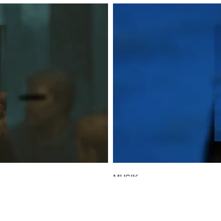
MUSIK
JAE VÄLJER BORT BRUSET I