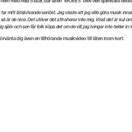
hem med hela 5 låtar, där låten
”MOVES”
blev den självklara debut
tar mitt låtskrivande seriöst. Jag visste att jag ville göra musik innan
t så är de nice. Det utöver det attraherar inte mig. Visst det är kul
mig själv och sen får folk köpa det om de vill, jag tvingar inte heller 
vänta dig även en tillhörande musikvideo till låten inom kort.