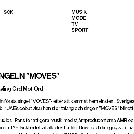
MUSIK
SÖK
MODE
TV
SPORT
INGELN ”MOVES”
tävling Ord Mot Ord
n första singel ”MOVES”- efter att kammat hem vinsten i Sveriges 
 blir JAE’s debut visar han stor talang och singeln ”MOVES” blir 
l Studios i Paris för att göra musik med stjärnproducenterna
AMR
oc
men JAE tyckte det lät alldeles för lite. Driven och hungrig som han är