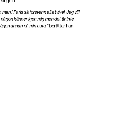
singeln.
 men i Paris så försvann alla tvivel. Jag vill
 om någon känner igen mig men det är inte
in någon annan på min aura.”
berättar han