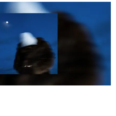
 DEN PERSONLIGA SINGELN "LÅNGT BORT"