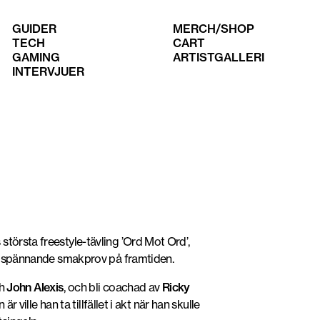
GUIDER
MERCH/SHOP
TECH
CART
GAMING
ARTISTGALLERI
INTERVJUER
största freestyle-tävling ’Ord Mot Ord’,
ett spännande smakprov på framtiden.
h
John Alexis
, och bli coachad av
Ricky
 ville han ta tillfället i akt när han skulle