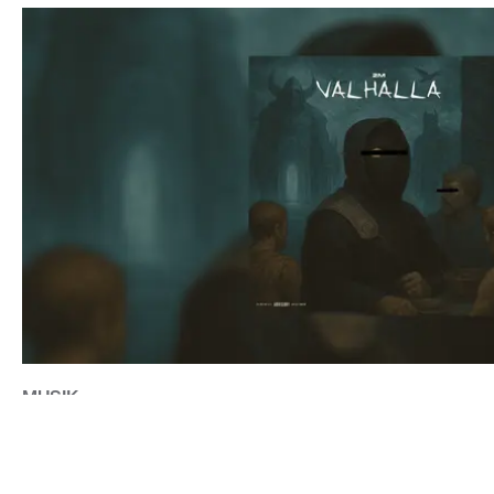
MUSIK
2M SLÄPPER DEN NYA SINGELN "VALHALLA"