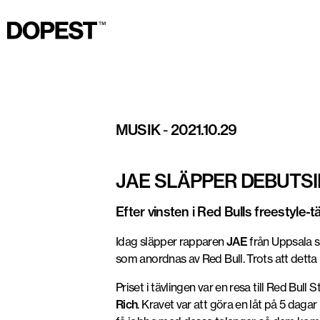
Dopest / Jesper Smeding
MUSIK
-
2021.10.29
JAE SLÄPPER DEBUTS
Efter vinsten i Red Bulls freestyle-
Idag släpper rapparen
JAE
från Uppsala si
som anordnas av Red Bull. Trots att detta
Priset i tävlingen var en resa till Red Bul
Rich
. Kravet var att göra en låt på 5 dagar 