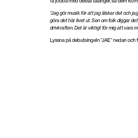
få jobba med dessa talanger, så dem kom 
”Jag gör musik för att jag älskar det och jag 
göra det här livet ut. Sen om folk diggar de
drivkraften. Det är viktigt för mig att vara 
Lyssna på debutsingeln ”JAE” nedan och för