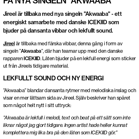
PÅ NYA SINGELN "AKWAABA"
Jireel är tillbaka med nya singeln "Akwaaba" - ett
energiskt samarbete med danske ICEKIID som
bjuder på dansanta vibbar och lekfullt sound.
Jireel
är tillbaka med färska vibbar, denna gång i form av
singeln ”
Akwaaba
”, där han teamar upp med den danske
rapparen
ICEKIID
. Låten bjuder på en lekfull energi som sticker
ut från Jireels tidigare material.
LEKFULLT SOUND OCH NY ENERGI
”Akwaaba” blandar dansanta rytmer med melodiska inslag och
visar en mer lättsam sida av Jireel. Själv beskriver han spåret
som något helt nytt i sitt uttryck:
”Akwaaba är lekfull i melodi, text och beat på ett sätt som inte
liknar något jag gjort tidigare. Ingen artist hade heller kunnat
komplettera mig lika bra på den låten som ICEKIID gör.”