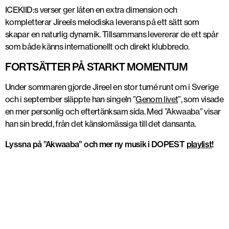
ICEKIID:s verser ger låten en extra dimension och
kompletterar Jireels melodiska leverans på ett sätt som
skapar en naturlig dynamik. Tillsammans levererar de ett spår
som både känns internationellt och direkt klubbredo.
FORTSÄTTER PÅ STARKT MOMENTUM
Under sommaren gjorde Jireel en stor turné runt om i Sverige
och i september släppte han singeln ”
Genom livet
”
, som visade
en mer personlig och eftertänksam sida. Med ”
Akwaaba”
visar
han sin bredd, från det känslomässiga till det dansanta.
Lyssna på ”Akwaaba” och mer ny musik i DOPEST
playlist
!