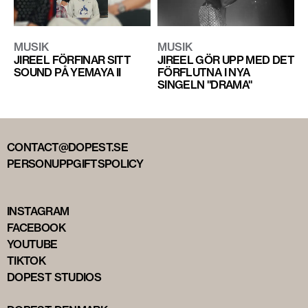
MUSIK
MUSIK
JIREEL GÖR UPP MED DET
JIREEL FÖRFINAR SITT
FÖRFLUTNA I NYA
SOUND PÅ YEMAYA II
SINGELN "DRAMA"
CONTACT@DOPEST.SE
PERSONUPPGIFTSPOLICY
INSTAGRAM
FACEBOOK
YOUTUBE
TIKTOK
DOPEST STUDIOS