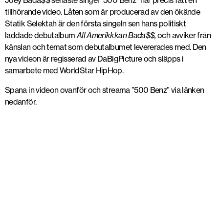
Joey Bada$$ senaste singel ”500 Benz” har precis fått en
tillhörande video. Låten som är producerad av den ökände
Statik Selektah är den första singeln sen hans politiskt
laddade debutalbum
All Amerikkkan Bada$$,
och avviker från
känslan och temat som debutalbumet levererades med. Den
nya videon är regisserad av DaBigPicture och släpps i
samarbete med WorldStar HipHop.
Spana in videon ovanför och streama ”500 Benz” via länken
nedanför.