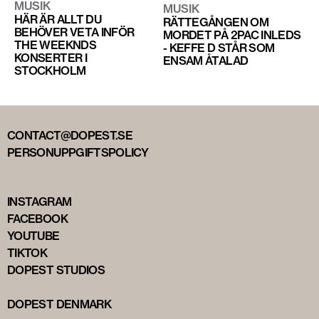
MUSIK
MUSIK
HÄR ÄR ALLT DU
RÄTTEGÅNGEN OM
BEHÖVER VETA INFÖR
MORDET PÅ 2PAC INLEDS
THE WEEKNDS
- KEFFE D STÅR SOM
KONSERTER I
ENSAM ÅTALAD
STOCKHOLM
CONTACT@DOPEST.SE
PERSONUPPGIFTSPOLICY
INSTAGRAM
FACEBOOK
YOUTUBE
TIKTOK
DOPEST STUDIOS
DOPEST DENMARK