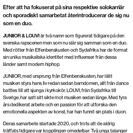
Efter att ha fokuserat på sina respektive solokarriär
och sporadiskt samarbetat återintroducerar de sig nu
som en duo.
JUNIIOR & LOUVI
är två namn som figurerat tidigare på den
svenska rapscenen men som nu slår sig samman som en duo.
Med rötter från Elfenbenskusten och Sydafrika har de format
sin unika musikaliska identitet med influenser från dessa
länder samt modern hiphop.
JUNIIOR, med ursprung från Elfenbenskusten, har låtit
musiken styra hans liv redan sedan barndomen, allt från dance
battles till att sjunga i kyrkokör. LOUVI, från Sydafrika till
Sverige, har satt sitt sikte mot musiken sedan länge. Med fyra
års dedikerat arbete och en passion för att utforska den
emotionella aspekten av konst, har han funnit sin plats i duon.
Deras samarbete startade 2020, och trots att de aldrig
träffats tidigare var kopplingen omedelbar. Två unga talanger