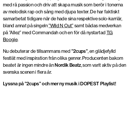
med rå passion och driv att skapa musik som berör i tonerna
av melodisk rap och sång med djupa texter. De har faktiskt
samarbetat tidigare när de hade sina respektive solo-karriär,
bland annat på singeln
”Wild N Out”
samt bådas medverkan
på ”Allez” med Commandah och en för då nystartad
T.G
Boogie
.
Nu debuterar de tillsammans med
”2cups”
, en glädjefylld
festlåt med inspiration från olika genrer. Producenten bakom
beatet är ingen mindre än
Nordik Beatz
, som varit aktiv på den
svenska scenen i flera år.
Lyssna på ”2cups” och mer ny musik i DOPEST Playlist!