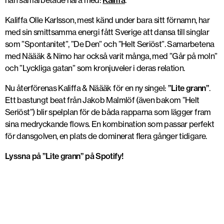
han samarbetade nära med:
Kaliffa
.
Kaliffa Olle Karlsson, mest känd under bara sitt förnamn, har
med sin smittsamma energi fått Sverige att dansa till singlar
som ”Spontanitet”, ”De Den” och ”Helt Seriöst”. Samarbetena
med Näääk & Nimo har också varit många, med ”Går på moln”
och ”Lyckliga gatan” som kronjuveler i deras relation.
Nu återförenas Kaliffa & Näääk för en ny singel:
”Lite grann”
.
Ett bastungt beat från Jakob Malmlöf (även bakom ”Helt
Seriöst”) blir spelplan för de båda rapparna som lägger fram
sina medryckande flows. En kombination som passar perfekt
för dansgolven, en plats de dominerat flera gånger tidigare.
Lyssna på ”Lite grann” på Spotify!