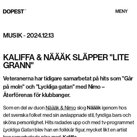
MENY
Foto: DOPEST
MUSIK
-
2024.12.13
KALIFFA & NÄÄÄK SLÄPPER "LITE
GRANN"
Veteranerna har tidigare samarbetat på hits som "Går
på moln" och "Lyckliga gatan" med Nimo –
Återförenas för klubbanger.
Som en del av duon
Näääk & Nimo
slog
Näääk
igenom hos
det svenska folket med sin avslappnade stil, fyndiga bars och
sköna personlighet. Hits radades upp och med tv-programmet
Lyckliga Gatan
blev han en folkkär figur, mycket likt en artist