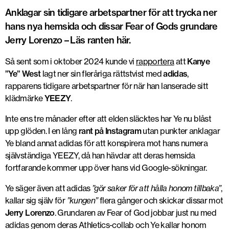
Anklagar sin tidigare arbetspartner för att trycka ner
hans nya hemsida och dissar Fear of Gods grundare
Jerry Lorenzo – Läs ranten här.
Så sent som i oktober 2024 kunde vi
rapportera
att
Kanye
”Ye” West
lagt ner sin fleråriga rättstvist med
adidas
,
rapparens tidigare arbetspartner för när han lanserade sitt
klädmärke
YEEZY
.
Inte ens tre månader efter att elden släcktes har Ye nu blåst
upp glöden. I en lång
rant på Instagram
utan punkter anklagar
Ye bland annat adidas för att konspirera mot hans numera
självständiga YEEZY, då han hävdar att deras hemsida
fortfarande kommer upp över hans vid Google-sökningar.
Ye säger även att adidas
”gör saker för att hålla honom tillbaka”
,
kallar sig själv för
”kungen”
flera gånger och skickar dissar mot
Jerry Lorenzo
. Grundaren av Fear of God jobbar just nu med
adidas genom deras Athletics-collab och Ye kallar honom