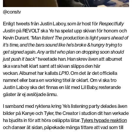
@constv
Enligt tweets från Justin Laboy, som är host för
Respectfully
Justin
på REVOLT ska Ye ha spelat upp skivan för honom och
Kevin Durant.
“Man listen! The production is light years ahead of
it’s time, and the bars sound like he’s broke & hungry trying to
get signed again. Any artist who plan on dropping soon should
just push it back”
tweetade han. Han skrev även att albumet
ska vara helt klart samt att skivan släpps den här
veckan. Albumet har kallats
LP10
. Om det är det officiella
namnet eller bara en working titel är oklart. Om vi ska tro
Justin Laboy ska det finnas en låt med Lil Baby, resterande
gäster är ej avslöjade ännu.
I samband med ryktena kring Ye’s listening party delades även
bilder på Kanye och Tyler, the Creator i studion dit han verkade
ha bjudits in för att höra osläppta låtar.
Tylers hypade reaktion
och danser åt sidan, påpekade många tittare att vad som till