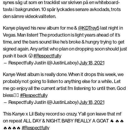
synes såg ut som en tracklist var skriven på en whiteboard-
tavla i bakgrunden. 10 spår lyckades senare avkodads, trots
den sämre videokvaliteten.
Kanye played his new album for me &
@KDTrey5
last night in
Vegas. Man listen! The production is light years ahead of it’s
time, and the bars sound like he’s broke & hungry trying to get
signed again. Any artist who plan on dropping soon should just
push it back 😤
#Respectfully
— Respectfully Justin (@JustinLaboy)
July 18, 2021
Kanye West album is really done. When it drops this week, we
probably not going to listen to anything else for a while.. Let
me go enjoy all the current artist I’m listening to until then. God
bless✌🏾
#Respectfully
— Respectfully Justin (@JustinLaboy)
July 18, 2021
This Kanye x Lil Baby record so crazy. Y’all gon leave that mf
on repeat ALL DAY & NIGHT. BABY REALLY A GOAT 🐐 🔥🔥
🔥🔥🔥🔥
#Respectfully