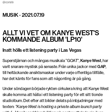
@constv
MUSIK
-
2021.07.19
ALLT VI VET OM KANYE WEST'S
KOMMANDE ALBUM 'LP10'
Inatt hölls ett listening party i Las Vegas
Superstjärnan och mångas musikala ”GOAT”,
Kanye West
, har
varit snarare mystisk på senaste. Från unika jackor med
GAP
,
till heltäckande ansiktsmaskar under varje offentliga tillfälle,
har det känts för fans som att någonting är på gång.
Under söndagen började rykten cirkulera kring att Kanye West
skulle komma att hålla i ett listening party för ett sitt tionde
studiolbum. Det efter att bilder delats på inbjudningar med
texten:
”Kanye West is hosting a private album launch party