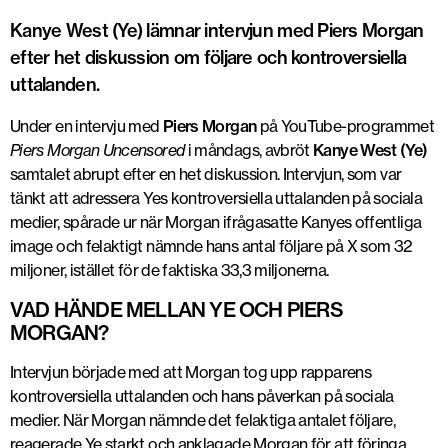
Kanye West (Ye) lämnar intervjun med Piers Morgan
efter het diskussion om följare och kontroversiella
uttalanden.
Under en intervju med
Piers Morgan
på YouTube-programmet
Piers Morgan Uncensored
i måndags, avbröt
Kanye West (Ye)
samtalet abrupt efter en het diskussion. Intervjun, som var
tänkt att adressera Yes kontroversiella uttalanden på sociala
medier, spårade ur när Morgan ifrågasatte Kanyes offentliga
image och felaktigt nämnde hans antal följare på X som 32
miljoner, istället för de faktiska 33,3 miljonerna.
VAD HÄNDE MELLAN YE OCH PIERS
MORGAN?
Intervjun började med att Morgan tog upp rapparens
kontroversiella uttalanden och hans påverkan på sociala
medier. När Morgan nämnde det felaktiga antalet följare,
reagerade Ye starkt och anklagade Morgan för att föringa