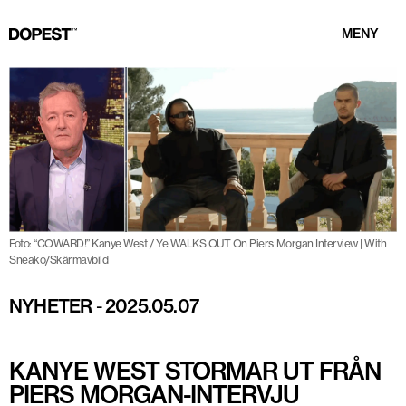
MENY
Foto: “COWARD!” Kanye West / Ye WALKS OUT On Piers Morgan Interview | With
Sneako/Skärmavbild
NYHETER
-
2025.05.07
KANYE WEST STORMAR UT FRÅN
PIERS MORGAN-INTERVJU