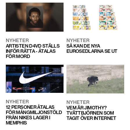
NYHETER
NYHETER
ARTISTEN D4VD STÄLLS
SÅ KAN DE NYA
INFÖR RÄTTA - ÅTALAS
EUROSEDLARNA SE UT
FÖR MORD
NYHETER
NYHETER
12 PERSONER ÅTALAS
VEM ÄR JIMOTHY?
FÖR MÅNGMILJONSTÖLD
TVÄTTBJÖRNEN SOM
FRÅN NIKES LAGER I
TAGIT ÖVER INTERNET
MEMPHIS