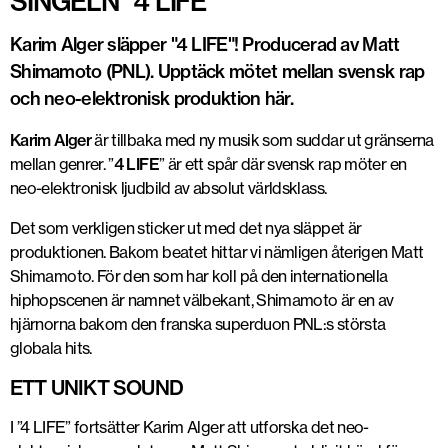
SINGELN ”4 LIFE”
Karim Alger släpper "4 LIFE"! Producerad av Matt
Shimamoto (PNL). Upptäck mötet mellan svensk rap
och neo-elektronisk produktion här.
Karim Alger
är tillbaka med ny musik som suddar ut gränserna
mellan genrer. ”
4 LIFE
” är ett spår där svensk rap möter en
neo-elektronisk ljudbild av absolut världsklass.
Det som verkligen sticker ut med det nya släppet är
produktionen. Bakom beatet hittar vi nämligen återigen Matt
Shimamoto. För den som har koll på den internationella
hiphopscenen är namnet välbekant, Shimamoto är en av
hjärnorna bakom den franska superduon PNL:s största
globala hits.
ETT UNIKT SOUND
I ”4 LIFE” fortsätter Karim Alger att utforska det neo-