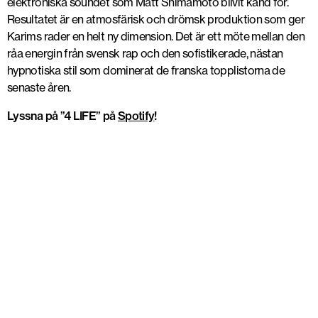
elektroniska soundet som Matt Shimamoto blivit känd för.
Resultatet är en atmosfärisk och drömsk produktion som ger
Karims rader en helt ny dimension. Det är ett möte mellan den
råa energin från svensk rap och den sofistikerade, nästan
hypnotiska stil som dominerat de franska topplistorna de
senaste åren.
Lyssna på ”4 LIFE” på
Spotify
!