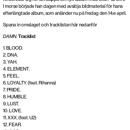
I morse började han dagen med avslöja bildmaterial för hans
efterlängtade album, som anländer nu på fredag den 14:e april.
Spana in omslaget och tracklistan här nedanför
DAMN.
Tracklist
1. BLOOD.
2. DNA.
3. YAH.
4. ELEMENT.
5. FEEL.
6. LOYALTY. (feat. Rihanna)
7. PRIDE.
8. HUMBLE.
9. LUST.
10. LOVE.
11. XXX. (feat. U2)
12. FEAR.