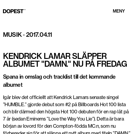
MENY
MUSIK
-
2017.04.11
KENDRICK LAMAR SLÄPPER
ALBUMET "DAMN." NU PÅ FREDAG
Spana in omslag och tracklist till det kommande
albumet
Igår blev det officiellt att Kendrick Lamars senaste singel
”HUMBLE.” gjorde debut som #2 på Billboards Hot 100 lista
och blir därmed den högsta Hot 100 debuten för en rap låt på
7 år (sedan Eminems ”Love the Way You Lie”). Detta är bara
början av lovord för den Compton-födda MC:n, som nu
förbereder sig för att släppa ett nytt album med titeln ”DAMN.”