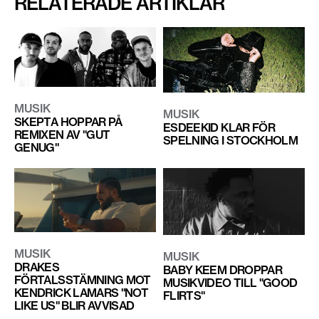
RELATERADE ARTIKLAR
MUSIK
MUSIK
SKEPTA HOPPAR PÅ
ESDEEKID KLAR FÖR
REMIXEN AV "GUT
SPELNING I STOCKHOLM
GENUG"
MUSIK
MUSIK
DRAKES
BABY KEEM DROPPAR
FÖRTALSSTÄMNING MOT
MUSIKVIDEO TILL "GOOD
KENDRICK LAMARS "NOT
FLIRTS"
LIKE US" BLIR AVVISAD