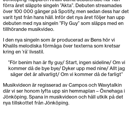
förra året släppte singeln ”Akta”. Debuten streamades
över 100 000 gånger på Spotify, men sedan dess har det
varit tyst från hans håll. Inför det nya året följer han upp
debuten med nya singeln ”Fly Guy” som släpps med en
tillhörande musikvideo.
I den nya singeln som är producerad av Bens hör vi
Khalils melodiska förmåga över texterna som kretsar
kring en ’rå’ livsstil.
”För benim han är fly guy/ Start, ingen sideline/ Om vi
kommer då de bye bye/ Dyker upp med nine/ Allt jag
säger det är allvarligt/ Om vi kommer då de farligt”
Musikvideon är regisserad av Campos och Wavytalkin
där vi ser honom lyfta upp sin hemmaplan – Öxnehaga i
Jönköping. Spana in musikvideon och håll utkik på det
nya tillskottet från Jönköping.