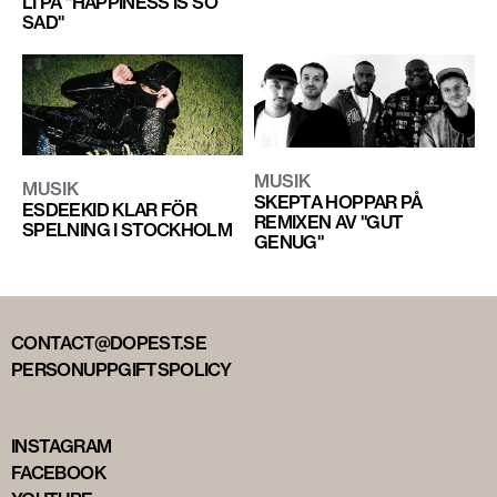
LI PÅ "HAPPINESS IS SO
SAD"
MUSIK
MUSIK
SKEPTA HOPPAR PÅ
ESDEEKID KLAR FÖR
REMIXEN AV "GUT
SPELNING I STOCKHOLM
GENUG"
CONTACT@DOPEST.SE
PERSONUPPGIFTSPOLICY
INSTAGRAM
FACEBOOK