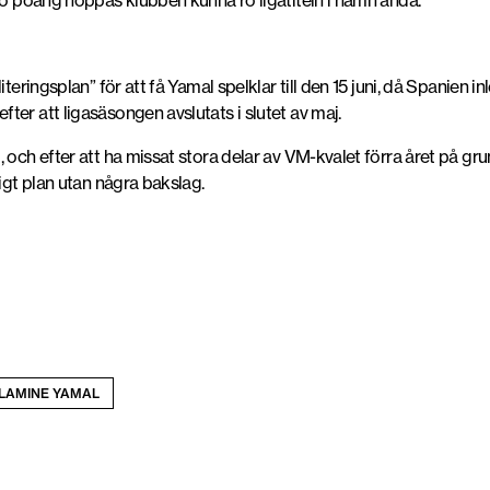
nio poäng hoppas klubben kunna ro ligatiteln i hamn ändå.
iteringsplan” för att få Yamal spelklar till den 15 juni, då Spanien 
er att ligasäsongen avslutats i slutet av maj.
 och efter att ha missat stora delar av VM-kvalet förra året på gr
ligt plan utan några bakslag.
LAMINE YAMAL