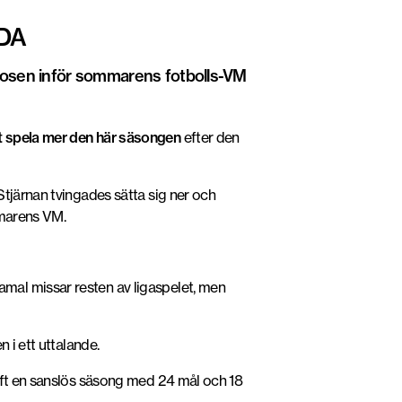
DA
osen inför sommarens fotbolls-VM
t spela mer den här säsongen
efter den
Stjärnan tvingades sätta sig ner och
mmarens VM.
mal missar resten av ligaspelet, men
n i ett uttalande.
haft en sanslös säsong med 24 mål och 18