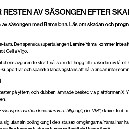
R RESTEN AV SÄSONGEN EFTER SKA
n av säsongen med Barcelona. Läs om skadan och progn
ona-fans. Den spanska supertalangen
Lamine Yamal
kommer inte at
ot Celta Vigo.
chens avgörande straffmål som det högg till i baksidan av låret. 
ona-supportrar och spanska landslagsfans att hålla andan inför so
M
ter på yttern, och klubben lämnade besked via plattformen X. Ya
en.
säsongen och han förväntas vara tillgänglig för VM”
, skriver klubbe
ara sig utan sin poängkung i de sista sex omgångarna. Yamal har 