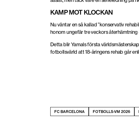
assist, men tack vare en serieledning på 
KAMP MOT KLOCKAN
Nu väntar en så kallad ”konservativ rehabil
honom ungefär tre veckors återhämtning eft
Detta blir Yamals första världsmästerskap,
fotbollsvärld att 18-åringens rehab går en
FC BARCELONA
FOTBOLLS-VM 2026