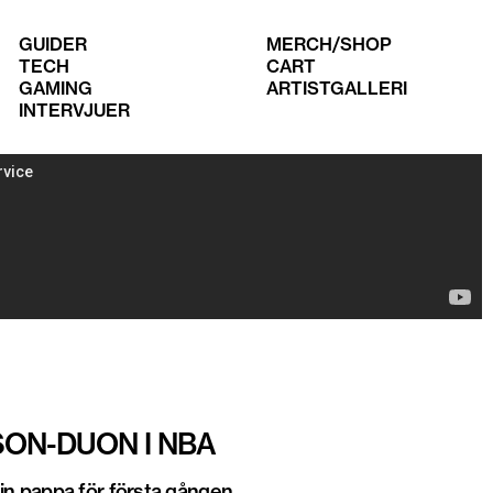
GUIDER
MERCH/SHOP
TECH
CART
GAMING
ARTISTGALLERI
INTERVJUER
SON-DUON I NBA
sin pappa för första gången.