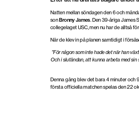
Natten mellan söndagen den 6 och månda
son
Bronny James
. Den 39-åriga James S
collegelaget USC, men nu har de alltså fö
När de klev in på planen samtidigt i fö
”För någon som inte hade det när han växte
Och i slutändan, att kunna arbeta med sin s
Denna gång blev det bara 4 minuter och 9 
första officiella matchen spelas den 22 ok