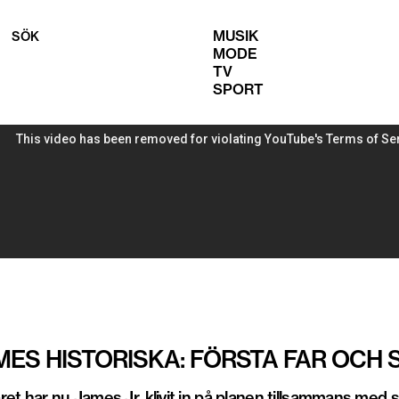
MUSIK
SÖK
MODE
TV
SPORT
ES HISTORISKA: FÖRSTA FAR OCH 
året har nu James Jr. klivit in på planen tillsammans med 