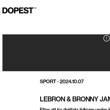
SPORT
-
2024.10.07
LEBRON & BRONNY JAM
Efter att ha draftats tidigare under 