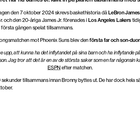
gen den 7 oktober 2024 skrevs baskethistoria då
LeBron James
r. och den 20-åriga James Jr. förenades i
Los Angeles Lakers
tidi
r första gången spelat tillsammans.
rsäsongsmatchen mot Phoenix Suns blev den
första far och son-duo
 upp, att kunna ha det inflytandet på sina barn och ha inflytande på
on. Jag tror att det är en av de största saker som en far någonsin k
ESPN
efter matchen.
sekunder tillsammans innan Bronny byttes ut. De har dock hela sä
tober.