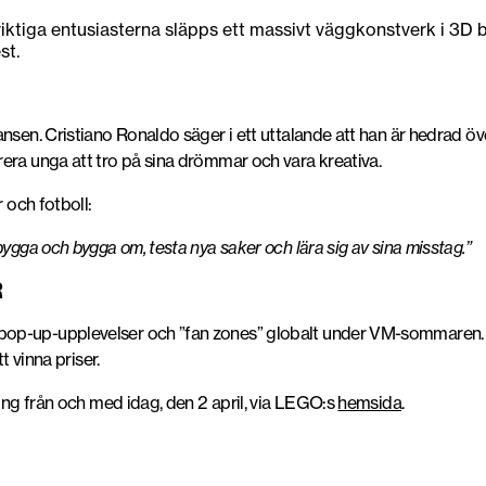
riktiga entusiasterna släpps ett massivt väggkonstverk i 3D
st.
sen. Cristiano Ronaldo säger i ett uttalande att han är hedrad över
era unga att tro på sina drömmar och vara kreativa.
r och fotboll:
bygga och bygga om, testa nya saker och lära sig av sina misstag.”
R
pop-up-upplevelser och ”fan zones” globalt under VM-sommaren
t vinna priser.
ning från och med idag, den 2 april, via LEGO:s
hemsida
.