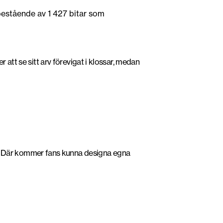
 bestående av 1 427 bitar som
 att se sitt arv förevigat i klossar, medan
. Där kommer fans kunna designa egna
Foto: LEGO