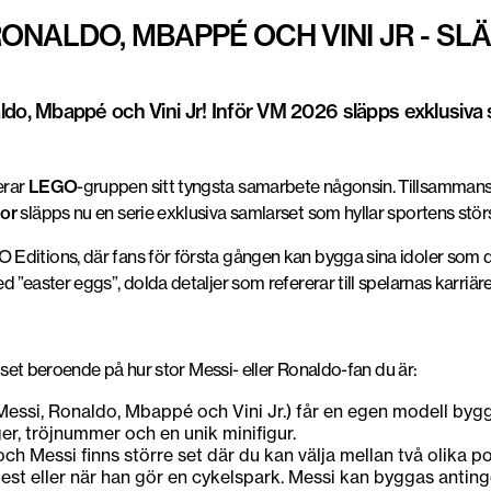
RONALDO, MBAPPÉ OCH VINI JR - SL
, Mbappé och Vini Jr! Inför VM 2026 släpps exklusiva 
erar
LEGO
-gruppen sitt tyngsta samarbete någonsin. Tillsamma
ior
släpps nu en serie exklusiva samlarset som hyllar sportens störs
Editions, där fans för första gången kan bygga sina idoler som d
 ”easter eggs”, dolda detaljer som refererar till spelarnas karriäre
v set beroende på hur stor Messi- eller Ronaldo-fan du är:
 (Messi, Ronaldo, Mbappé och Vini Jr.) får en egen modell by
rger, tröjnummer och en unik minifigur.
h Messi finns större set där du kan välja mellan två olika p
est eller när han gör en cykelspark. Messi kan byggas antingen