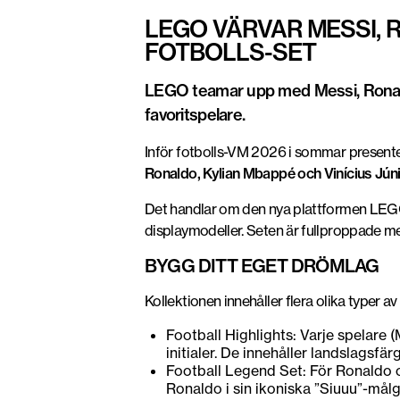
LEGO VÄRVAR MESSI, 
FOTBOLLS-SET
LEGO teamar upp med Messi, Ronaldo
favoritspelare.
Inför fotbolls-VM 2026 i sommar present
Ronaldo, Kylian Mbappé och Vinícius Jún
Det handlar om den nya plattformen LEGO 
displaymodeller. Seten är fullproppade med
BYGG DITT EGET DRÖMLAG
Kollektionen innehåller flera olika typer a
Football Highlights: Varje spelare
initialer. De innehåller landslagsfä
Football Legend Set: För Ronaldo oc
Ronaldo i sin ikoniska ”Siuuu”-målg