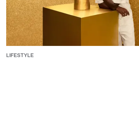
LIFESTYLE
HAVAIANAS X VINI JR.: FRÅN GATUFOTBOLL TILL GLOB
CONTACT@DOPEST.SE
PERSONUPPGIFTSPOLICY
INSTAGRAM
FACEBOOK
YOUTUBE