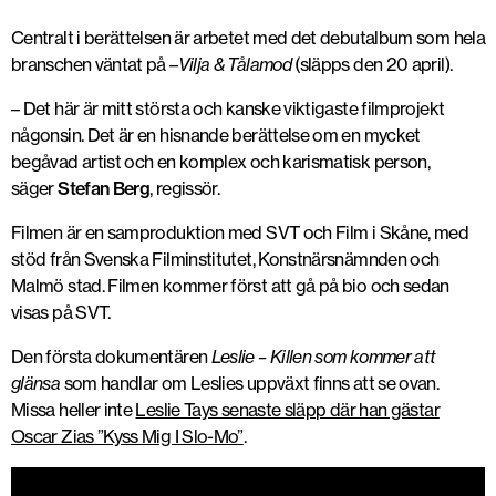
Centralt i berättelsen är arbetet med det debutalbum som hela
branschen väntat på –
Vilja & Tålamod
(släpps den 20 april).
– Det här är mitt största och kanske viktigaste filmprojekt
någonsin. Det är en hisnande berättelse om en mycket
begåvad artist och en komplex och karismatisk person,
säger
Stefan Berg
, regissör.
Filmen är en samproduktion med SVT och Film i Skåne, med
stöd från Svenska Filminstitutet, Konstnärsnämnden och
Malmö stad. Filmen kommer först att gå på bio och sedan
visas på SVT.
Den första dokumentären
Leslie – Killen som kommer att
glänsa
som handlar om Leslies uppväxt finns att se ovan.
Missa heller inte
Leslie Tays senaste släpp där han gästar
Oscar Zias ”Kyss Mig I Slo-Mo”
.