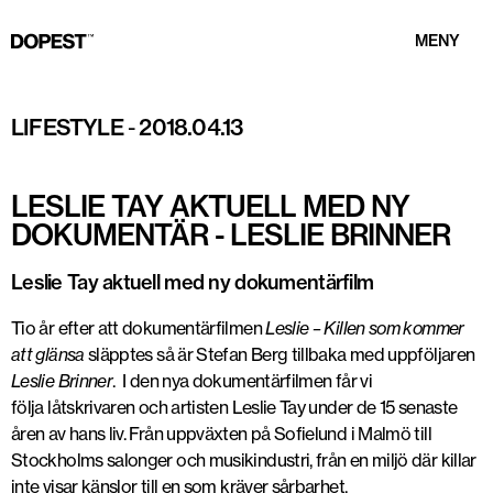
MENY
LIFESTYLE
-
2018.04.13
LESLIE TAY AKTUELL MED NY
DOKUMENTÄR - LESLIE BRINNER
Leslie Tay aktuell med ny dokumentärfilm
Tio år efter att dokumentärfilmen
Leslie – Killen som kommer
att glänsa
släpptes så är Stefan Berg tillbaka med uppföljaren
Leslie Brinner
. I den nya dokumentärfilmen får vi
följa låtskrivaren och artisten Leslie Tay under de 15 senaste
åren av hans liv. Från uppväxten på Sofielund i Malmö till
Stockholms salonger och musikindustri, från en miljö där killar
inte visar känslor till en som kräver sårbarhet.