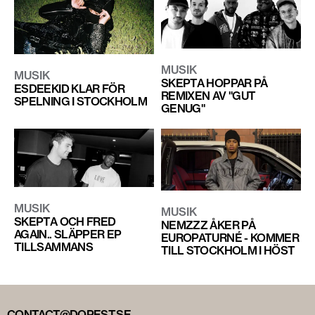
MUSIK
MUSIK
SKEPTA HOPPAR PÅ
ESDEEKID KLAR FÖR
REMIXEN AV "GUT
SPELNING I STOCKHOLM
GENUG"
MUSIK
MUSIK
SKEPTA OCH FRED
NEMZZZ ÅKER PÅ
AGAIN.. SLÄPPER EP
EUROPATURNÉ - KOMMER
TILLSAMMANS
TILL STOCKHOLM I HÖST
CONTACT@DOPEST.SE