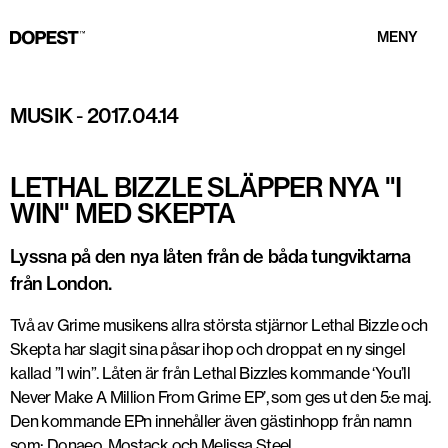
MENY
MUSIK
-
2017.04.14
LETHAL BIZZLE SLÄPPER NYA "I
WIN" MED SKEPTA
Lyssna på den nya låten från de båda tungviktarna
från London.
Två av Grime musikens allra största stjärnor Lethal Bizzle och
Skepta har slagit sina påsar ihop och droppat en ny singel
kallad ”I win”. Låten är från Lethal Bizzles kommande ‘You’ll
Never Make A Million From Grime EP’, som ges ut den 5:e maj.
Den kommande EPn innehåller även gästinhopp från namn
som: Donaeo, Mostack och Melissa Steel.