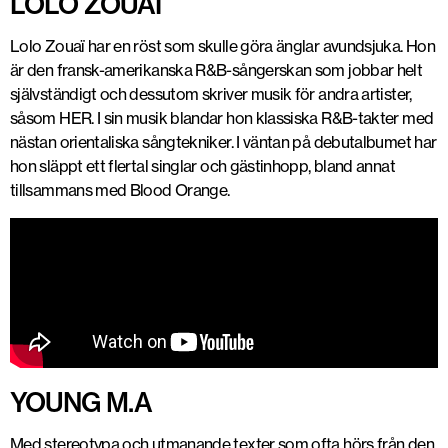
LOLO ZOUAÏ
Lolo Zouaï har en röst som skulle göra änglar avundsjuka. Hon
är den fransk-amerikanska R&B-sångerskan som jobbar helt
självständigt och dessutom skriver musik för andra artister,
såsom HER. I sin musik blandar hon klassiska R&B-takter med
nästan orientaliska sångtekniker. I väntan på debutalbumet har
hon släppt ett flertal singlar och gästinhopp, bland annat
tillsammans med Blood Orange.
YOUNG M.A
Med stereotypa och utmanande texter som ofta hörs från den