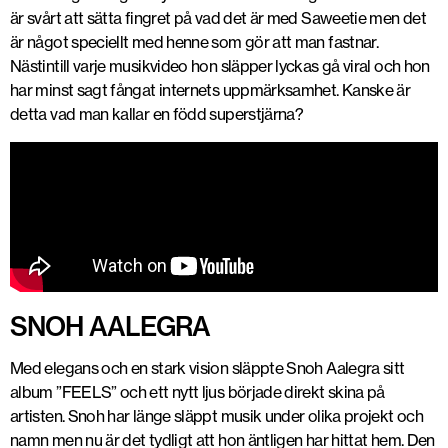
är svårt att sätta fingret på vad det är med Saweetie men det
är något speciellt med henne som gör att man fastnar.
Nästintill varje musikvideo hon släpper lyckas gå viral och hon
har minst sagt fångat internets uppmärksamhet. Kanske är
detta vad man kallar en född superstjärna?
SNOH AALEGRA
Med elegans och en stark vision släppte Snoh Aalegra sitt
album ”FEELS” och ett nytt ljus började direkt skina på
artisten. Snoh har länge släppt musik under olika projekt och
namn men nu är det tydligt att hon äntligen har hittat hem. Den