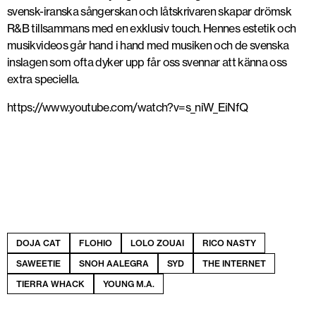
svensk-iranska sångerskan och låtskrivaren skapar drömsk
R&B tillsammans med en exklusiv touch. Hennes estetik och
musikvideos går hand i hand med musiken och de svenska
inslagen som ofta dyker upp får oss svennar att känna oss
extra speciella.
https://www.youtube.com/watch?v=s_niW_EiNfQ
DOJA CAT
FLOHIO
LOLO ZOUAI
RICO NASTY
SAWEETIE
SNOH AALEGRA
SYD
THE INTERNET
TIERRA WHACK
YOUNG M.A.