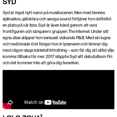
SYD
Syd är inget nytt namn på musikscenen. Men med hennes
självsäkra,
självklara
och sexiga sound förtjänar hon definitivt
en plats på vår lista. Syd är även känd genom att vara
frontfiguren och sångaren i gruppen The Internet. Under sitt
egna alias släpper hon sensuell, viskande R&B. Med sin lugna
och nedtonade röst fångar hon in lyssnaren och lämnar dig
med någon slags kärleksförtrollning – som får dig att alltid vilja
komma tillbaka för mer. 2017 släppte Syd sitt debutalbum
Fin
och det kommer inte att göra dig besviken.