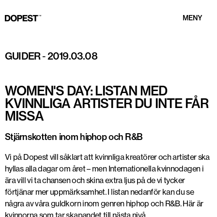
MENY
Foto: Daniela Spiroska @Dopest
GUIDER
-
2019.03.08
WOMEN'S DAY: LISTAN MED
KVINNLIGA ARTISTER DU INTE FÅR
MISSA
Stjärnskotten inom hiphop och R&B
Vi på Dopest vill såklart att kvinnliga kreatörer och artister ska
hyllas alla dagar om året – men Internationella kvinnodagen i
ära vill vi ta chansen och skina extra ljus på de vi tycker
förtjänar mer uppmärksamhet. I listan nedanför kan du se
några av våra guldkorn inom genren hiphop och R&B. Här är
kvinnorna som tar skapandet till nästa nivå.