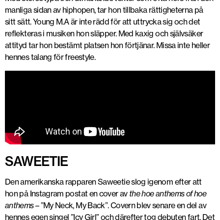
manliga sidan av hiphopen, tar hon tillbaka rättigheterna på
sitt sätt. Young M.A är inte rädd för att uttrycka sig och det
reflekteras i musiken hon släpper. Med kaxig och självsäker
attityd tar hon bestämt platsen hon förtjänar. Missa inte heller
hennes talang för freestyle.
SAWEETIE
Den amerikanska rapparen Saweetie slog igenom efter att
hon på Instagram postat en cover av
the hoe anthems of hoe
anthems
– ”My Neck, My Back”. Covern blev senare en del av
hennes egen singel ”Icy Girl” och därefter tog debuten fart. Det