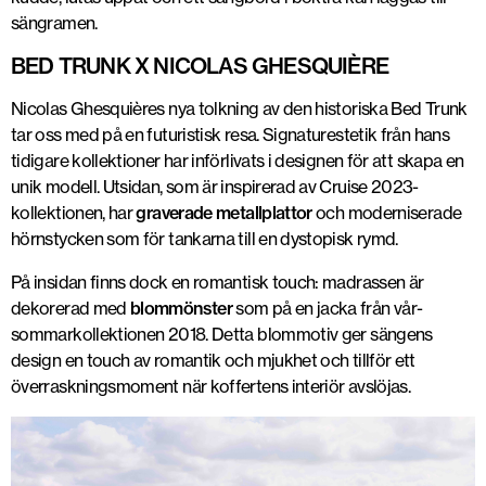
sängramen.
BED TRUNK X NICOLAS GHESQUIÈRE
Nicolas Ghesquières nya tolkning av den historiska Bed Trunk
tar oss med på en futuristisk resa. Signaturestetik från hans
tidigare kollektioner har införlivats i designen för att skapa en
unik modell. Utsidan, som är inspirerad av Cruise 2023-
kollektionen, har
graverade metallplattor
och moderniserade
hörnstycken som för tankarna till en dystopisk rymd.
På insidan finns dock en romantisk touch: madrassen är
dekorerad med
blommönster
som på en jacka från vår-
sommarkollektionen 2018. Detta blommotiv ger sängens
design en touch av romantik och mjukhet och tillför ett
överraskningsmoment när koffertens interiör avslöjas.