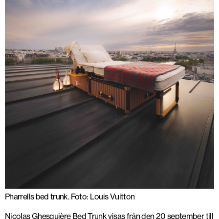
Pharrells bed trunk. Foto: Louis Vuitton
Nicolas Ghesquière Bed Trunk visas från den 20 september till