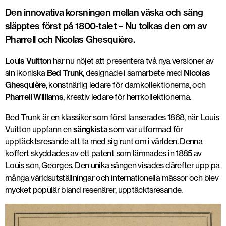
Den innovativa korsningen mellan väska och säng
släpptes först på 1800-talet – Nu tolkas den om av
Pharrell och Nicolas Ghesquière.
Louis Vuitton
har nu nöjet att presentera två nya versioner av
sin ikoniska
Bed Trunk
, designade i samarbete med
Nicolas
Ghesquière
, konstnärlig ledare för damkollektionerna, och
Pharrell Williams
, kreativ ledare för herrkollektionerna.
Bed Trunk är en klassiker som först lanserades 1868, när Louis
Vuitton uppfann en
sängkista
som var utformad för
upptäcktsresande att ta med sig runt om i världen. Denna
koffert skyddades av ett patent som lämnades in 1885 av
Louis son, Georges. Den unika sängen visades därefter upp på
många världsutställningar och internationella mässor och blev
mycket populär bland resenärer, upptäcktsresande.