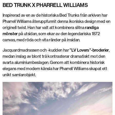
BED TRUNK X PHARRELL WILLIAMS
Inspirerad av en av de historiska Bed Trunks från arkiven har
Pharrell Williams återuppfunnit denna ikoniska design med en
originell twist. Han har valt att kombinera slitna
randiga
mönster
på utsidan, som ekar av den legendariska 1872
canvas, med röda och vita ränder på insidan.
Jacquardmadrassen och -kudden har
”LV Lovers”-broderier
,
medan inslag av blont trä kontrasterar dramatiskt mot den
svarta aluminiumbeslagen. Genom att kombinera historisk
elegans med modern känsla har Pharrell Williams skapat ett
unikt samlarobjekt.