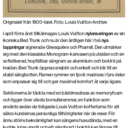
Originalet från 1800-talet. Foto: Louis Vuitton Archive
I april förra året tillkännagav Louis Vuitton
nylanseringen
av sin
ikoniska Bed Trunk och nu är den äntligen här i två
nya
tappningar
signerade Ghesquière och Pharrell. Den utmärker
sig med den klassiska Monogram-kanvasen på utsidan och en
sofistikerad, hopfällbar sängram av aluminium och bokträ på
insidan. Bed Trunk öppnas snabbt och enkelt och blir till en
stabil sängbotten. Ramen rymmer en tjock madrass i fyra delar
som anpassar sig till och ger maximal komfort åt varje ägare.
Sektionerna är täckta med en bäddmadrass av memoryfoam
och ligger över vävda bomullsremmar, en funktion som
använts sedan de tidigaste Louis Vuitton-koffertarna för att
säkra kundernas personliga tillhörigheter när de reser. För
ännu större bekvämlighet kan sängens huvudända, med en
kudde, lutas uppåt och ett sängbord i bokträ kan läggas till