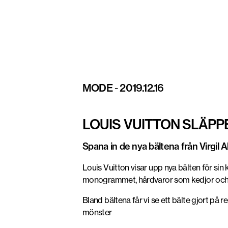
MODE
-
2019.12.16
LOUIS VUITTON SLÄP
Spana in de nya bältena från Virgil 
Louis Vuitton visar upp nya bälten för s
monogrammet, hårdvaror som kedjor och me
Bland bältena får vi se ett bälte gjort på
mönster