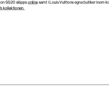
tton SS20 släpps
online
samt i Louis Vuittons egna butiker inom 
ds
kollektionen.