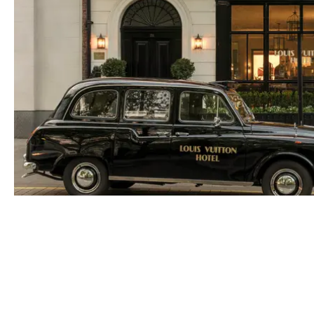
MODE
LOUIS VUITTON ÖPPNAR "HOTELL" I LONDON - FIRAR 130 
MÖNSTER
CONTACT@DOPEST.SE