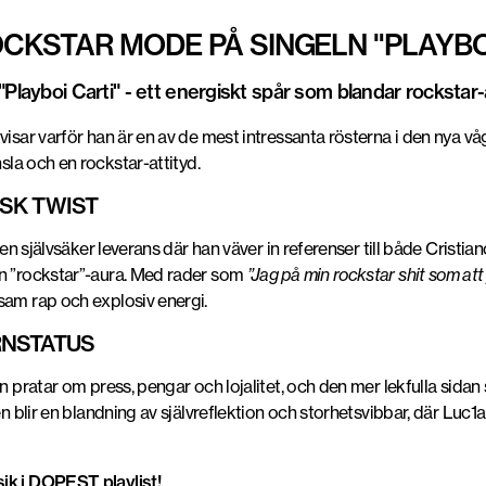
CKSTAR MODE PÅ SINGELN "PLAYBO
Playboi Carti" - ett energiskt spår som blandar rockstar-a
visar varför han är en av de mest intressanta rösterna i den nya vå
la och en rockstar-attityd.
SK TWIST
 en självsäker leverans där han väver in referenser till både
Cristia
en ”rockstar”-aura. Med rader som
”Jag på min rockstar shit som att 
sam rap och explosiv energi.
RNSTATUS
n pratar om press, pengar och lojalitet, och den mer lekfulla sidan 
ten blir en blandning av självreflektion och storhetsvibbar, där Lu
usik i DOPEST
playlist
!