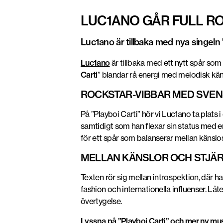
LUC1ANO GÅR FULL RO
Luc1ano är tillbaka med nya singeln "
Luc1ano
är tillbaka med ett nytt spår som 
Carti
”
blandar rå energi med melodisk käns
ROCKSTAR-VIBBAR MED SVEN
På ”Playboi Carti” hör vi Luc1ano ta plats i
samtidigt som han flexar sin status med 
för ett spår som balanserar mellan känslo
MELLAN KÄNSLOR OCH STJÄ
Texten rör sig mellan introspektion, där ha
fashion och internationella influenser. Lå
övertygelse.
Lyssna på ”Playboi Carti” och mer ny m