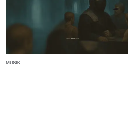
MUSIK
2M SLÄPPER DEN NYA SINGELN "VALHALLA"
CONTACT@DOPEST.SE
PERSONUPPGIFTSPOLICY
INSTAGRAM
FACEBOOK