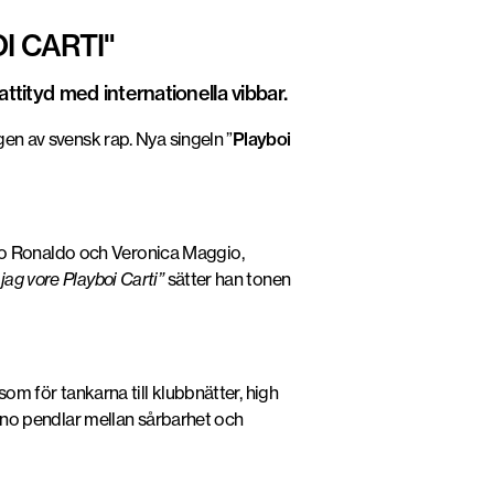
I CARTI"
ttityd med internationella vibbar.
gen av svensk rap. Nya singeln ”
Playboi
no Ronaldo
och
Veronica Maggio
,
jag vore Playboi Carti”
sätter han tonen
som för tankarna till klubbnätter, high
c1ano pendlar mellan sårbarhet och