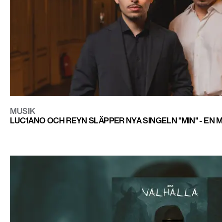
MUSIK
LUC1ANO OCH REYN SLÄPPER NYA SINGELN "MIN" - EN 