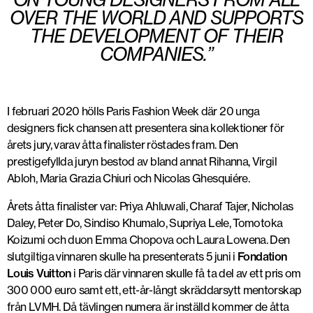
OVER THE WORLD AND SUPPORTS
THE DEVELOPMENT OF THEIR
COMPANIES.”
I februari 2020 hölls Paris Fashion Week där 20 unga
designers fick chansen att presentera sina kollektioner för
årets jury, varav åtta finalister röstades fram. Den
prestigefyllda juryn bestod av bland annat
Rihanna
,
Virgil
Abloh
,
Maria Grazia Chiuri
och
Nicolas Ghesquiére
.
Årets åtta finalister var:
Priya Ahluwali, Charaf Tajer
,
Nicholas
Daley
,
Peter Do
,
Sindiso Khumalo
,
Supriya Lele
,
Tomotoka
Koizumi
och duon
Emma Chopova
och
Laura Lowena
. Den
slutgiltiga vinnaren skulle ha presenterats 5 juni i
Fondation
Louis Vuitton
i Paris där vinnaren skulle få ta del av ett pris om
300 000 euro samt ett, ett-år-långt skräddarsytt mentorskap
från LVMH. Då tävlingen numera är inställd kommer de åtta