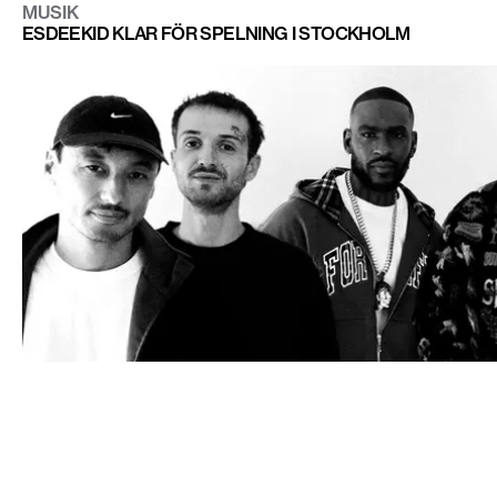
MUSIK
ESDEEKID KLAR FÖR SPELNING I STOCKHOLM
MUSIK
SKEPTA HOPPAR PÅ REMIXEN AV "GUT GENUG"