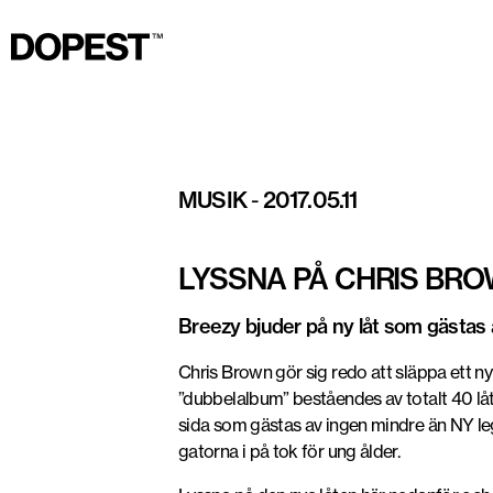
MUSIK
-
2017.05.11
LYSSNA PÅ CHRIS BROW
Breezy bjuder på ny låt som gästas
Chris Brown gör sig redo att släppa ett n
”dubbelalbum” beståendes av totalt 40 låt
sida som gästas av ingen mindre än NY leg
gatorna i på tok för ung ålder.