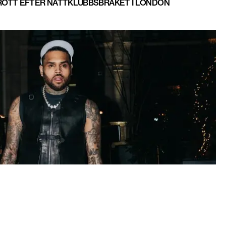
ROTT EFTER NATTKLUBBSBRÅKET I LONDON
HUNDATTACK - TVINGAS BETALA MILJONSUMMA