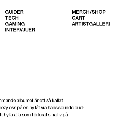
GUIDER
MERCH/SHOP
TECH
CART
GAMING
ARTISTGALLERI
INTERVJUER
mmande albumet är ett så kallat
eezy oss på en ny låt via hans soundcloud-
ylla alla som förlorat sina liv på