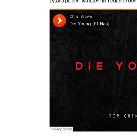
Lyssna på den nya låten här nedanför och l