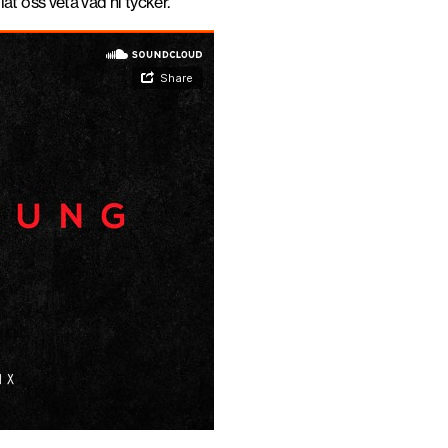
åt oss veta vad ni tycker.