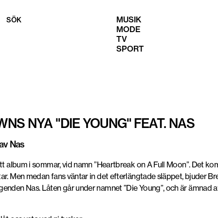
MUSIK
SÖK
MODE
TV
SPORT
NS NYA "DIE YOUNG" FEAT. NAS
 av Nas
ytt album i sommar, vid namn ”Heartbreak on A Full Moon”. Det ko
ar. Men medan fans väntar in det efterlängtade släppet, bjuder Br
enden Nas. Låten går under namnet ”Die Young”, och är ämnad att h