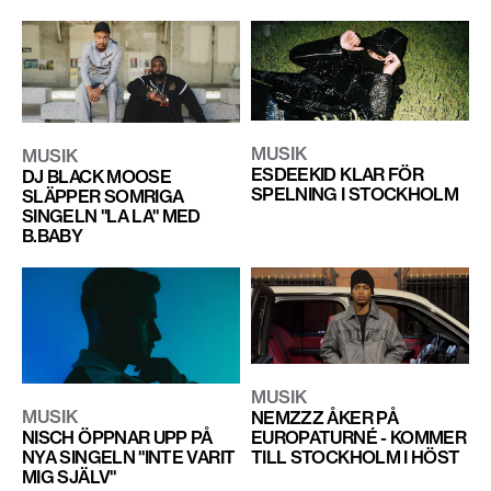
MUSIK
MUSIK
ESDEEKID KLAR FÖR
DJ BLACK MOOSE
SPELNING I STOCKHOLM
SLÄPPER SOMRIGA
SINGELN "LA LA" MED
B.BABY
MUSIK
MUSIK
NEMZZZ ÅKER PÅ
EUROPATURNÉ - KOMMER
NISCH ÖPPNAR UPP PÅ
TILL STOCKHOLM I HÖST
NYA SINGELN "INTE VARIT
MIG SJÄLV"