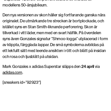
modellens 50-årsjubileum.
Den nya versionen av skon håller sig fortfarande ganska nära
originalet. De utmärkande tre strecken är bortplockade, och
istället syns en Stan Smith-liknande perforering. Skon är
tillverkad i vitt läder, men med en svart hälflik. På överdelen
syns även Gonzales signatur ”Shmoo-logga” utplacerad i form
av klippta, färgglada lappar. De små symbolerna avbildas på
ett lekfullt sätt med leende ansikten i rött och blått på insidan
och rosa och ljusblått på utsidan.
Mark Gonzales x adidas Superstar släpps den
24 april
via
adidas.com
.
[sneakers id=”92923″]