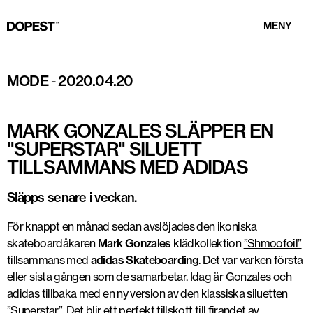
MENY
adidas Superstar
MODE
-
2020.04.20
MARK GONZALES SLÄPPER EN
"SUPERSTAR" SILUETT
TILLSAMMANS MED ADIDAS
Släpps senare i veckan.
För knappt en månad sedan avslöjades den ikoniska
skateboardåkaren
Mark Gonzales
klädkollektion
”Shmoofoil”
tillsammans med
adidas Skateboarding
. Det var varken första
eller sista gången som de samarbetar. Idag är Gonzales och
adidas tillbaka med en ny version av den klassiska siluetten
”Superstar”. Det blir ett perfekt tillskott till firandet av