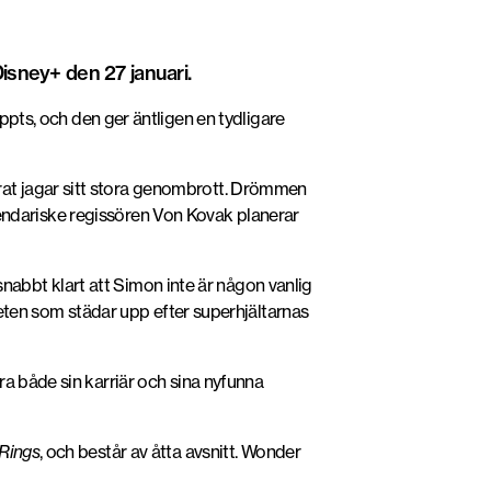
Disney+ den 27 januari.
ppts, och den ger äntligen en tydligare
t jagar sitt stora genombrott. Drömmen
egendariske regissören
Von Kovak
planerar
 snabbt klart att Simon inte är någon vanlig
en som städar upp efter superhjältarnas
ra både sin karriär och sina nyfunna
 Rings
, och består av åtta avsnitt.
Wonder