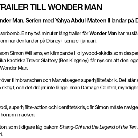
TRAILER TILL WONDER MAN
 Wonder Man. Serien med Yahya Abdul-Mateen II landar på 
serbomb. En ny två minuter lång trailer för
Wonder Man
har nu slä
om när den landar på Disney+ senare i januari.
som Simon Williams, en kämpande Hollywood-skådis som despera
d lika kaotiska Trevor Slattery (Ben Kingsley), får nys om att den l
n Wonder Man.
atir över filmbranschen och Marvels egen superhjältefabrik. Det står
å riktigt, och det dröjer inte länge innan
Damage Control,
myndighet
di, superhjälte-action och identitetskris, där Simon måste navige
s honom i nacken.
tton
, som tidigare låg bakom
Shang-Chi and the Legend of the Ten
i
.