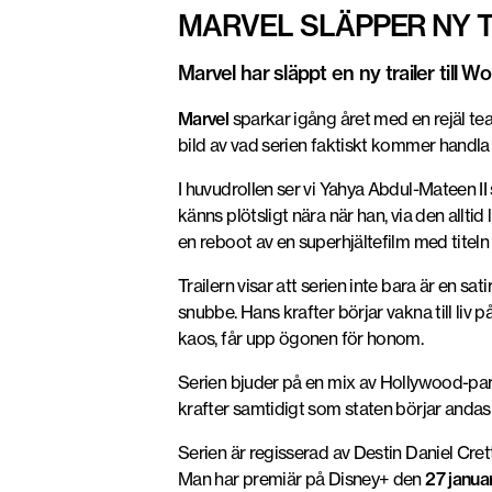
MARVEL SLÄPPER NY 
Marvel har släppt en ny trailer till
Marvel
sparkar igång året med en rejäl tea
bild av vad serien faktiskt kommer handla 
I huvudrollen ser vi
Yahya Abdul-Mateen II
känns plötsligt nära när han, via den allti
en reboot av en superhjältefilm med titel
Trailern visar att serien inte bara är en s
snubbe. Hans krafter börjar vakna till liv p
kaos, får upp ögonen för honom.
Serien bjuder på en mix av Hollywood-paro
krafter samtidigt som staten börjar anda
Serien är regisserad av
Destin Daniel Cre
Man
har premiär på
Disney+ den
27 januar