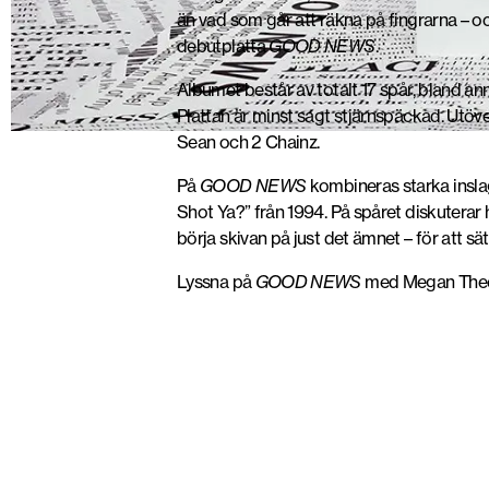
än vad som går att räkna på fingrarna – oc
debutplatta
GOOD NEWS
.
Albumet består av totalt 17 spår, bland an
Plattan är minst sagt stjärnspäckad. Utö
Sean och 2 Chainz.
På
GOOD NEWS
kombineras starka insla
Shot Ya?” från 1994. På spåret diskuterar
börja skivan på just det ämnet – för att s
Lyssna på
GOOD NEWS
med Megan Thee 