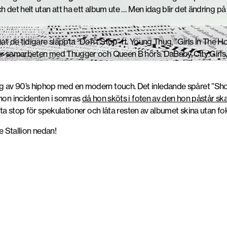
h det helt utan att ha ett album ute … Men idag blir det ändring på
nat de tidigare släppta ”Don’t Stop” ft. Young Thug, ”Girls In The
ver samarbeten med Thugger och Queen B hörs: DaBaby, City Girls,
g av 90’s hiphop med en modern touch. Det inledande spåret ”Sho
 hon incidenten i somras
då hon sköts i foten av den hon påstår ska
ätta stop för spekulationer och låta resten av albumet skina utan fo
Stallion nedan!