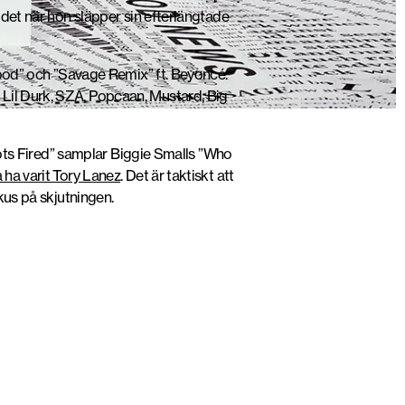
 det när hon släpper sin efterlängtade
 Hood” och ”Savage Remix” ft. Beyoncé.
 Lil Durk, SZA, Popcaan, Mustard, Big
ts Fired” samplar Biggie Smalls ”Who
 ha varit Tory Lanez
. Det är taktiskt att
kus på skjutningen.