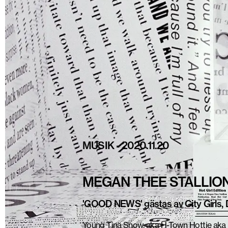
MUSIK
-
2020.11.20
MEGAN THEE STALLION
'GOOD NEWS' gästas av City Girls,
Young Tina Snow, aka H-Town Hottie aka