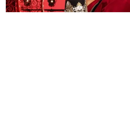
MUSIK
MEGAN THEE STALLION FÖRD TILL SJUKHUS - TVINGA
SHOW
CONTACT@DOPEST.SE
PERSONUPPGIFTSPOLICY
INSTAGRAM
FACEBOOK
YOUTUBE
TIKTOK
DOPEST STUDIOS
DOPEST DENMARK