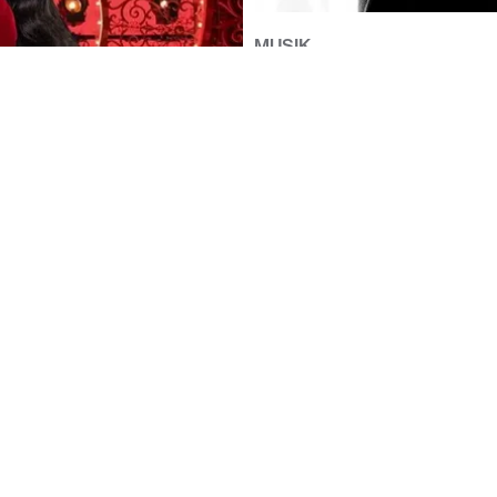
MUSIK
SKEPTA HOPPAR PÅ REMIXEN
DES AVBRYTA BROADWAY-