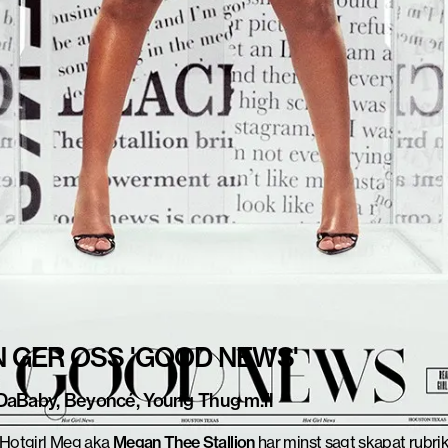
 GER OSS 'GOOD NEWS'
 DaBaby, Beyoncé, Young Thug m.fl
 Hotgirl Meg aka
Megan Thee Stallion
har minst sagt skapat rubrik