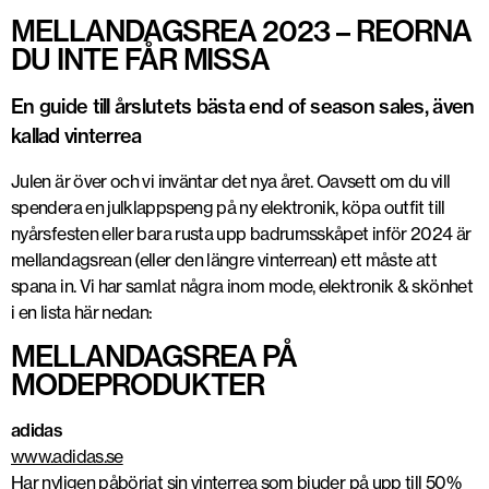
MELLANDAGSREA 2023 – REORNA
DU INTE FÅR MISSA
En guide till årslutets bästa end of season sales, även
kallad vinterrea
Julen är över och vi inväntar det nya året. Oavsett om du vill
spendera en julklappspeng på ny elektronik, köpa outfit till
nyårsfesten eller bara rusta upp badrumsskåpet inför 2024 är
mellandagsrean (eller den längre vinterrean) ett måste att
spana in. Vi har samlat några inom mode, elektronik & skönhet
i en lista här nedan:
MELLANDAGSREA PÅ
MODEPRODUKTER
adidas
www.adidas.se
Har nyligen påbörjat sin vinterrea som bjuder på upp till 50%