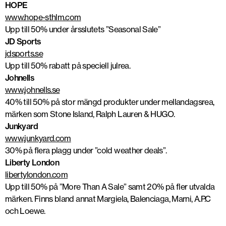
HOPE
www.hope-sthlm.com
Upp till 50% under årsslutets ”Seasonal Sale”
JD Sports
jdsports.se
Upp till 50% rabatt på speciell julrea.
Johnells
www.johnells.se
40% till 50% på stor mängd produkter under mellandagsrea,
märken som Stone Island, Ralph Lauren & HUGO.
Junkyard
www.junkyard.com
30% på flera plagg under ”cold weather deals”.
Liberty London
libertylondon.com
Upp till 50% på ”More Than A Sale” samt 20% på fler utvalda
märken. Finns bland annat Margiela, Balenciaga, Marni, A.P.C
och Loewe.