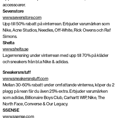
accessoarer.
Sevenstore
www.sevenstore.com
Upp till 50% rabatt på vinterrean. Erbjuder varumärken som
Nike, Acne Studios, Needles, Off-White, Rick Owens och Raf
Simons.
Shelta
www.shelta.se
Lagerrensning under vinterrean med upp till 70% på kläder
och sneakers från bl.a Nike & adidas.
Sneakersnstuff
www.sneakersnstuff.com
Mellan 30-60% rabatt under omfattande vinterrea, köper du 2
plagg på rean får du även 25% extra. Erbjuder varumärken
som adidas, Billionaire Boys Club, Carhartt WIP, Nike, The
North Face, Converse & Our Legacy.
SSENSE
www.ssense.com