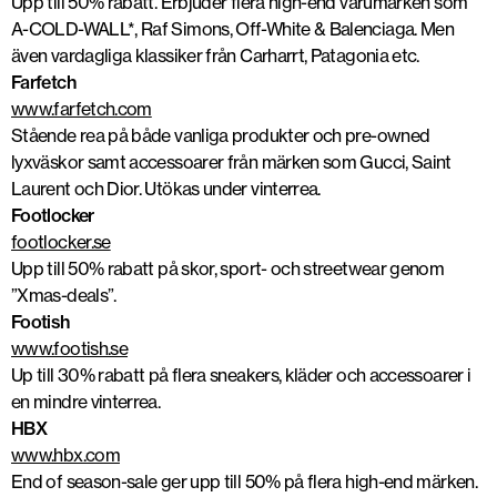
Upp till 50% rabatt. Erbjuder flera high-end varumärken som
A-COLD-WALL*, Raf Simons, Off-White & Balenciaga. Men
även vardagliga klassiker från Carharrt, Patagonia etc.
Farfetch
www.farfetch.com
Stående rea på både vanliga produkter och pre-owned
lyxväskor samt accessoarer från märken som Gucci, Saint
Laurent och Dior. Utökas under vinterrea.
Footlocker
footlocker.se
Upp till 50% rabatt på skor, sport- och streetwear genom
”Xmas-deals”.
Footish
www.footish.se
Up till 30% rabatt på flera sneakers, kläder och accessoarer i
en mindre vinterrea.
HBX
www.hbx.com
End of season-sale ger upp till 50% på flera high-end märken.