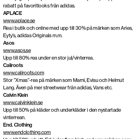
rabatt på favoritlooks från adidas.
APLACE
www.aplace.se
Rea i butik och online med upp till 30% på märken som Aries,
Eyty’s, adidas Originals m.m.
Asos
www.asos.se
Upp till 80% rea under en stor jul/vinterrea.
Caliroots
www.caliroots.com
Stor ”Xmas”-rea på märken som Marni, Evisu och Helmut
Lang. Även på mer streetwear från adidas, Vans etc.
Calvin Klein
www.calvinklein.se
Upp till 50% på kläder och underkläder i den nystartade
vinterrean.
End. Clothing
www.endclothing.com