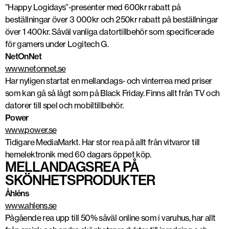
”Happy Logidays”-presenter med 600kr rabatt på
beställningar över 3 000kr och 250kr rabatt på beställningar
över 1 400kr. Såväl vanliga datortillbehör som specificerade
för gamers under Logitech G.
NetOnNet
www.netonnet.se
Har nyligen startat en mellandags- och vinterrea med priser
som kan gå så lågt som på Black Friday. Finns allt från TV och
datorer till spel och mobiltillbehör.
Power
www.power.se
Tidigare MediaMarkt. Har stor rea på allt från vitvaror till
hemelektronik med 60 dagars öppet köp.
MELLANDAGSREA PÅ
SKÖNHETSPRODUKTER
Åhléns
www.ahlens.se
Pågående rea upp till 50% såväl online som i varuhus, har allt