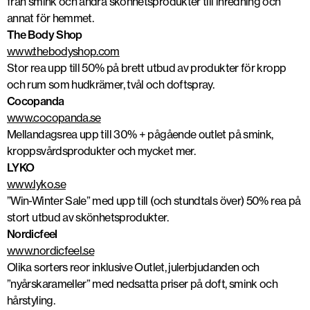
från smink och andra skönhetsprodukter till inredning och
annat för hemmet.
The Body Shop
www.thebodyshop.com
Stor rea upp till 50% på brett utbud av produkter för kropp
och rum som hudkrämer, tvål och doftspray.
Cocopanda
www.cocopanda.se
Mellandagsrea upp till 30% + pågående outlet på smink,
kroppsvårdsprodukter och mycket mer.
LYKO
www.lyko.se
”Win-Winter Sale” med upp till (och stundtals över) 50% rea på
stort utbud av skönhetsprodukter.
Nordicfeel
www.nordicfeel.se
Olika sorters reor inklusive Outlet, julerbjudanden och
”nyårskarameller” med nedsatta priser på doft, smink och
hårstyling.