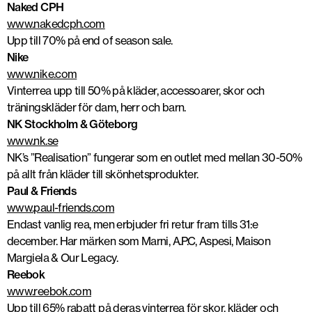
Naked CPH
www.nakedcph.com
Upp till 70% på end of season sale.
Nike
www.nike.com
Vinterrea upp till 50% på kläder, accessoarer, skor och
träningskläder för dam, herr och barn.
NK Stockholm & Göteborg
www.nk.se
NK’s ”Realisation” fungerar som en outlet med mellan 30-50%
på allt från kläder till skönhetsprodukter.
Paul & Friends
www.paul-friends.com
Endast vanlig rea, men erbjuder fri retur fram tills 31:e
december. Har märken som Marni, A.P.C, Aspesi, Maison
Margiela & Our Legacy.
Reebok
www.reebok.com
Upp till 65% rabatt på deras vinterrea för skor, kläder och