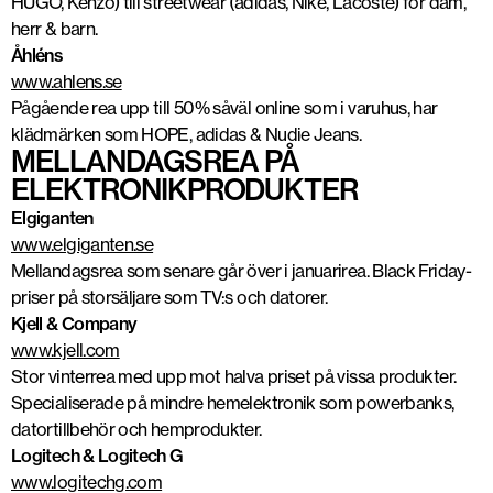
HUGO, Kenzo) till streetwear (adidas, Nike, Lacoste) för dam,
herr & barn.
Åhléns
www.ahlens.se
Pågående rea upp till 50% såväl online som i varuhus, har
klädmärken som HOPE, adidas & Nudie Jeans.
MELLANDAGSREA PÅ
ELEKTRONIKPRODUKTER
Elgiganten
www.elgiganten.se
Mellandagsrea som senare går över i januarirea. Black Friday-
priser på storsäljare som TV:s och datorer.
Kjell & Company
www.kjell.com
Stor vinterrea med upp mot halva priset på vissa produkter.
Specialiserade på mindre hemelektronik som powerbanks,
datortillbehör och hemprodukter.
Logitech & Logitech G
www.logitechg.com