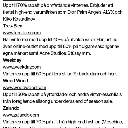
Upp till 70% rabatt på omfattande vinterrea. Erbjuder ett
flertal high-end varumärken som Dior, Palm Angels, ALYX och
Kiko Kostadinov.
Tres-Bien
www.tres-bien.com
Har vinterrea med upp till 40% på utvalda varor. Har just nu
även online-outlet med upp till 80% på tidigare säsonger av
egna märket samt Acne Studios, Stüssy m.m.
Weekday
www.weekday.com
Vinterrea upp till 50% på flera stilar för både dam och herr.
Wood Wood
www.woodwood.com
Upp till 50% rabatt på ytterkläder och andra vinter-essentials
från föregående säsong under deras end of season sale.
Zalando
www.zalando.com
Vinterrea upp till 70% på allt från high-end fashion (Moschino,