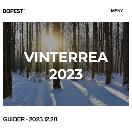
MENY
GUIDER
-
2023.12.28