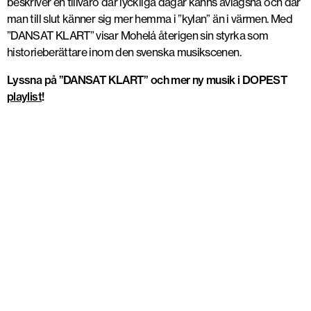
beskriver en tillvaro där lyckliga dagar känns avlägsna och där
man till slut känner sig mer hemma i ”kylan” än i värmen. Med
”DANSAT KLART” visar Mohelá återigen sin styrka som
historieberättare inom den svenska musikscenen.
Lyssna på ”DANSAT KLART” och mer ny musik i DOPEST
playlist
!