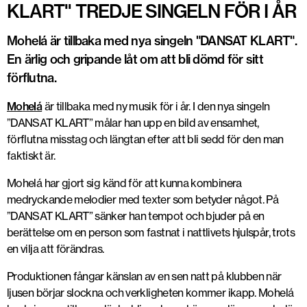
KLART" TREDJE SINGELN FÖR I ÅR
Mohelá är tillbaka med nya singeln "DANSAT KLART".
En ärlig och gripande låt om att bli dömd för sitt
förflutna.
Mohelá
är tillbaka med ny musik för i år. I den nya singeln
”DANSAT KLART” målar han upp en bild av ensamhet,
förflutna misstag och längtan efter att bli sedd för den man
faktiskt är.
Mohelá har gjort sig känd för att kunna kombinera
medryckande melodier med texter som betyder något. På
”DANSAT KLART” sänker han tempot och bjuder på en
berättelse om en person som fastnat i nattlivets hjulspår, trots
en vilja att förändras.
Produktionen fångar känslan av en sen natt på klubben när
ljusen börjar slockna och verkligheten kommer ikapp. Mohelá