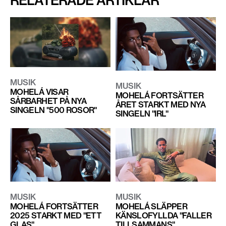
RELATERADE ARTIKLAR
MUSIK
MUSIK
MOHELÁ VISAR
MOHELÁ FORTSÄTTER
SÅRBARHET PÅ NYA
ÅRET STARKT MED NYA
SINGELN "500 ROSOR"
SINGELN "IRL"
MUSIK
MUSIK
MOHELÁ FORTSÄTTER
MOHELÁ SLÄPPER
2025 STARKT MED "ETT
KÄNSLOFYLLDA "FALLER
GLAS"
TILLSAMMANS"