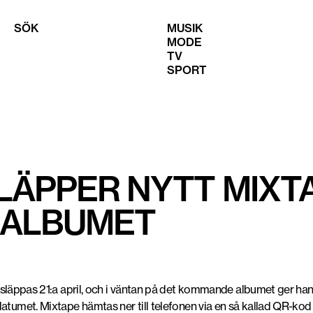
SÖK
MUSIK
MODE
TV
SPORT
ÄPPER NYTT MIXTA
 ALBUMET
pas 21:a april, och i väntan på det kommande albumet ger han på
sedatumet. Mixtape hämtas ner till telefonen via en så kallad QR-kod