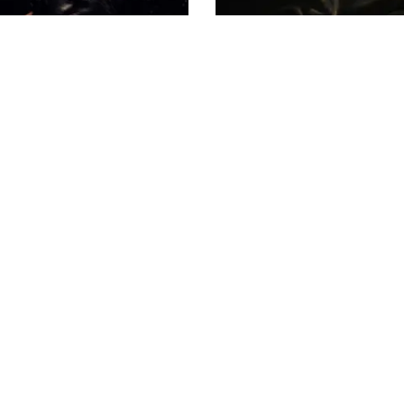
MUSIK
YASIN ÄR TILLBAKA MED "
PÅ "HAPPINESS IS SO SAD"
INSTAGRAM
FACEBOOK
YOUTUBE
TIKTOK
DOPEST STUDIOS
DOPEST DENMARK