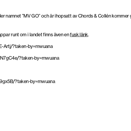
er namnet ”MV GO” och är ihopsatt av Chords & Collén kommer gar
lappar runt om i landet finns även en
fusk länk
.
E-Artj/?taken-by=mwuana
wZN7gC4e/?taken-by=mwuana
Ip9gx5B/?taken-by=mwuana