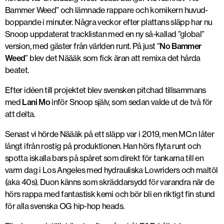
Bammer Weed” och lämnade rappare och komikern huvud-
boppande i minuter. Några veckor efter plattans släpp har nu
Snoop uppdaterat tracklistan med en ny så-kallad ”global”
version, med gäster från världen runt. På just ”
No Bammer
Weed
” blev det Näääk som fick äran att remixa det hårda
beatet.
Efter idéen till projektet blev svensken pitchad tillsammans
med
Lani Mo
inför Snoop själv, som sedan valde ut de två för
att delta.
Senast vi hörde Näääk på ett släpp var i 2019, men MC:n låter
långt ifrån rostig på produktionen. Han hörs flyta runt och
spotta iskalla bars på spåret som direkt för tankarna till en
varm dag i Los Angeles med hydrauliska Lowriders och maltöl
(aka 40s). Duon känns som skräddarsydd för varandra när de
hörs rappa med fantastisk kemi och bör bli en riktigt fin stund
för alla svenska OG hip-hop heads.