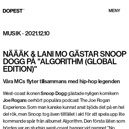
MENY
Def Jam / UMG
MUSIK
-
2021.12.10
NÄÄÄK & LANI MO GÄSTAR SNOOP
DOGG PÅ "ALGORITHM (GLOBAL
EDITION)"
Våra MCs flyter tillsammans med hip-hop legenden
West-coast ikonen
Snoop Dogg
gästade nyligen komikern
Joe Rogan
s oerhört populära podcast The Joe Rogan
Experience. Som man kanske kunnat anat bjöds det på en hel
del rök, men Snoop tog även tillfället i akt för att spela upp lite
kommande spår från albumet Algorithm. Den första låten som
hördes var en studsig west-coast banger vid namnet ”No