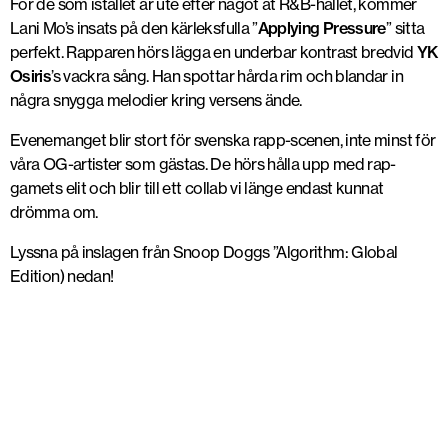
För de som istället är ute efter något åt R&B-hållet, kommer
Lani Mo’s insats på den kärleksfulla ”
Applying Pressure
” sitta
perfekt. Rapparen hörs lägga en underbar kontrast bredvid
YK
Osiris
’s vackra sång. Han spottar hårda rim och blandar in
några snygga melodier kring versens ände.
Evenemanget blir stort för svenska rapp-scenen, inte minst för
våra OG-artister som gästas. De hörs hålla upp med rap-
gamets elit och blir till ett collab vi länge endast kunnat
drömma om.
Lyssna på inslagen från Snoop Doggs ”Algorithm: Global
Edition) nedan!