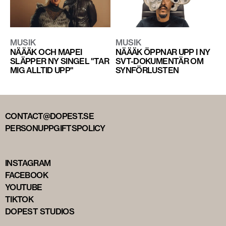
MUSIK
MUSIK
NÄÄÄK OCH MAPEI
NÄÄÄK ÖPPNAR UPP I NY
SLÄPPER NY SINGEL "TAR
SVT-DOKUMENTÄR OM
MIG ALLTID UPP"
SYNFÖRLUSTEN
CONTACT@DOPEST.SE
PERSONUPPGIFTSPOLICY
INSTAGRAM
FACEBOOK
YOUTUBE
TIKTOK
DOPEST STUDIOS