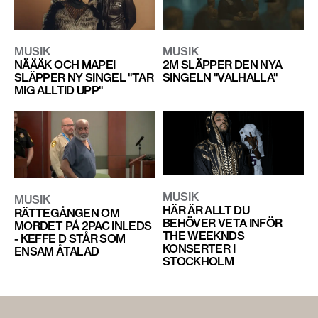
MUSIK
MUSIK
NÄÄÄK OCH MAPEI
2M SLÄPPER DEN NYA
SLÄPPER NY SINGEL "TAR
SINGELN "VALHALLA"
MIG ALLTID UPP"
MUSIK
MUSIK
HÄR ÄR ALLT DU
RÄTTEGÅNGEN OM
BEHÖVER VETA INFÖR
MORDET PÅ 2PAC INLEDS
THE WEEKNDS
- KEFFE D STÅR SOM
KONSERTER I
ENSAM ÅTALAD
STOCKHOLM