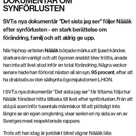
DOKUMENTÄR OM
SYNFÖRLUSTEN
SVT:s nya dokumentär "Det sista jag ser" följer Näääk
efter synförlusten - en stark berättelse om
förändring, familj och att aldrig ge upp.
När hiphop-artisten
Näääk
började märka att ljuset kändes
starkare än vanligt och att ögonen snabbt blev trötta, anade
han inte att livet stod inför en total förändring. Några veckor
senare hade han förlorat nästan all sin syn,
95 procent
, efter att
ha drabbats av den sällsynta ögonsjukdomen
LHON
.
I SVT:s nya dokumentär ”Det sista jag ser” får tittarna följa hur
Näääk försöker hitta tillbaka till livet efter synförlusten. Från att
stå på scen inför tusentals människor till att plötsligt inte
längre se sin egen omgivning, visar serien en ny sida av en av
Sveriges mest respekterade rappare.
Trots att han idag är juridiskt blind vägrar Näääk låta