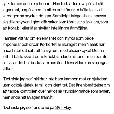
sjukdomen definiera honom. Han fortsätter leva på sitt sätt:
lagar mat, umgås med familjen och försöker hålla fast vid
vardagen så mycket det går. Samtidigt tvingas han anpassa
sig till en ny verklighet där saker som förut var självklara, som
att köra bil eller läsa skyltar, inte längre är möjliga.
Familjen vittnar om en envishet och styrka som både
imponerar och oroar. Körkortet är indraget, men Näääk har
ändå hittat ett sätt att ta sig runt. med elsparkcykel. Det har
lett till både skratt och skräckblandade historier, men framför
allt visar det hur beslutsam han är att leva vidare på sina egna
villkor.
”Det sista jag ser” skildrar inte bara kampen mot en sjukdom,
utan också kärlek, familj och identitet. Det är en berättelse om
att tappa kontrollen över något så grundläggande som synen,
men ändå hitta vägen framåt.
”Det sista jag ser” är ute nu på
SVT Play
.