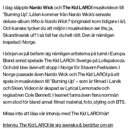
I dag släppte
Nardo Wick
och
The Kid LAROI
musikvideon till
”Burning Up”. Låten kommer från Nardo Wick’s senaste
deluxe-album
Who is Nardo Wick?
(originalet kom tidigare i år).
Och kanske tycker du att miljön i musikvideon ser lite, ja,
Skandinavisk ut? I så fall har du helt rätt. Den är nämligen
inspelad i Norge.
I början av juli befann sig nämligen artisterna på turné i Europa.
Bland annat spelade The Kid LAROI i Sverige på Lollapalooza.
Och det blev även ett stopp i Norge för Stavern Festivalen. I
Norge passade även Nardo Wick och The Kid LAROI på att
spela in musikvideon till ”Burning Up” – som är filmad i Larvik
och Skien. Videon är skapad av Lyrical Lemonade och
regissören Cole Bennett. I teamet fanns även flera norrmän
som stod för bland annat filmat material, foto, styling och BTS.
Missa inte att läsa vår intervju med The Kid LAROI här!
Intervju: The Kid LAROI lär sig svenska & berättar om sin