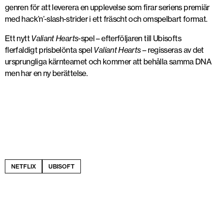
genren för att leverera en upplevelse som firar seriens premiär
med hack’n’-slash-strider i ett fräscht och omspelbart format.
Ett nytt
Valiant Hearts
-spel – efterföljaren till Ubisofts
flerfaldigt prisbelönta spel
Valiant Hearts
– regisseras av det
ursprungliga kärnteamet och kommer att behålla samma DNA
men har en ny berättelse.
NETFLIX
UBISOFT