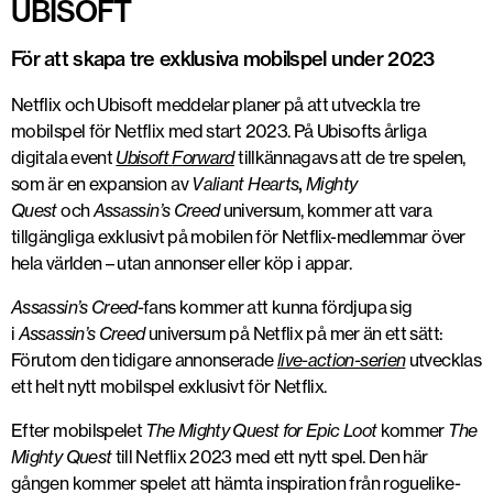
UBISOFT
För att skapa tre exklusiva mobilspel under 2023
Netflix och Ubisoft meddelar planer på att utveckla tre
mobilspel för Netflix med start 2023. På Ubisofts årliga
digitala event
Ubisoft
Forward
tillkännagavs att de tre spelen,
som är en expansion av
Valiant Hearts
,
Mighty
Quest
och
Assassin’s Creed
universum, kommer att vara
tillgängliga exklusivt på mobilen för Netflix-medlemmar över
hela världen – utan annonser eller köp i appar.
Assassin’s Creed
-fans kommer att kunna fördjupa sig
i
Assassin’s Creed
universum på Netflix på mer än ett sätt:
Förutom den tidigare annonserade
live-action-serien
utvecklas
ett helt nytt mobilspel exklusivt för Netflix.
Efter mobilspelet
The Mighty Quest
for Epic Loot
kommer
The
Mighty Quest
till Netflix 2023 med ett nytt spel. Den här
gången kommer spelet att hämta inspiration från roguelike-