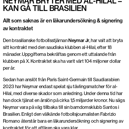
NEYMAR BRYTER MED AL-HILAL –
KAN GÅ TILL BRASILIEN
Allt som saknas är en läkarundersökning & signering
av kontraktet
Den brasilianske fotbollsstjärnan
Neymar Jr
, har valt att bryta
sitt kontrakt med den saudiska klubben al-Hilal, efter 18
månader. Uppgifterna bekräftas genom ett uttalande från
klubben på X. Kontraktet ska ha varit värt 104 miljoner dollar
per år.
Sedan han anslöt från Paris Saint-Germain till Saudiarabien
2023 har Neymar endast spelat sju tävlingsmatcher för al-
Hilal, med diverse skador som anledning. Under denna tid har
han dock tjänat en årslön på cirka 1,5 miljarder kronor. Nu sägs
Neymar vara på väg tillbaka till sin barndomsklubb Santos i
Brasilien. Enligt den välkände fotbollsjournalisten Fabrizio
Romano återstår bara en läkarundersökning och signering av
kontraktet för att affären ska vara klar.