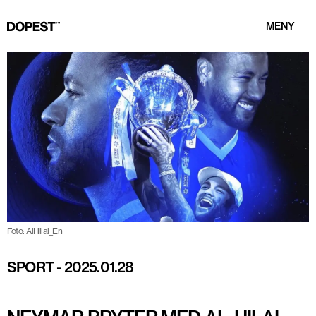
MENY
Foto: AlHilal_En
SPORT
-
2025.01.28