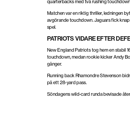
quarterbacks med
två rushing touchdow
Matchen var en riktig thriller, ledningen 
avgörande touchdown. Jaguars fick knappt
spel.
PATRIOTS VIDARE EFTER DEF
New England Patriots
tog hem en stabil 
touchdown, medan rookie kicker
Andy Bo
gånger.
Running back
Rhamondre Stevenson
bidr
på ett 28-yard pass.
Söndagens wild-card runda bevisade återig