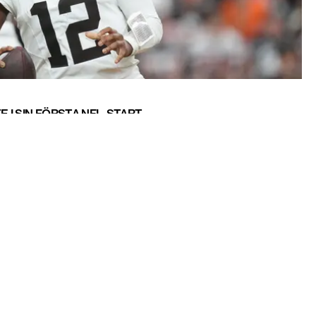
 I SIN FÖRSTA NFL-START