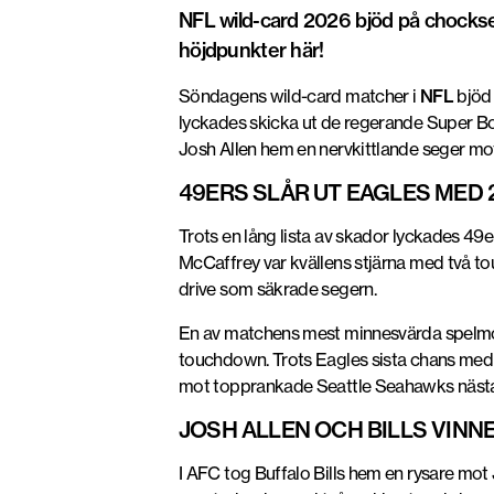
NFL wild-card 2026 bjöd på chocksege
höjdpunkter här!
Söndagens wild-card matcher i
NFL
bjöd
lyckades skicka ut de regerande Super 
Josh Allen hem en nervkittlande seger mo
49ERS SLÅR UT EAGLES MED 2
Trots en lång lista av skador lyckades 49
McCaffrey
var kvällens stjärna med två t
drive som säkrade segern.
En av matchens mest minnesvärda spelm
touchdown. Trots Eagles sista chans med e
mot topprankade
Seattle Seahawks
nästa
JOSH ALLEN OCH BILLS VIN
I AFC tog
Buffalo Bills
hem en rysare mot