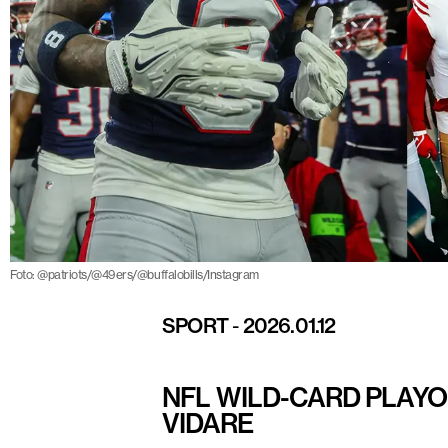
Foto: @patriots/@49ers/@buffalobills/Instagram
SPORT
-
2026.01.12
NFL WILD-CARD PLAYO
VIDARE