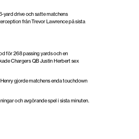
 66-yard drive och satte matchens
erception från Trevor Lawrence på sista
od för 268 passing yards och en
sackade Chargers QB
Justin Herbert
sex
 Henry
gjorde matchens enda touchdown
ningar och avgörande spel i sista minuten.