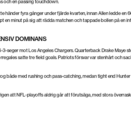
ns och en passing touchdown
.
bytte händer fyra gånger under fjärde kvarten, innan Allen ledde en
 en minut på sig att rädda matchen och tappade bollen på en int
ENSIV DOMINANS
16-3-seger mot Los Angeles Chargers. Quarterback
Drake Maye
st
rregales
satte tre field goals. Patriots försvar var stenhårt och 
og både med rushing och pass-catching, medan tight end
Hunter
en att NFL-playoffs aldrig går att förutsäga, med stora överrask