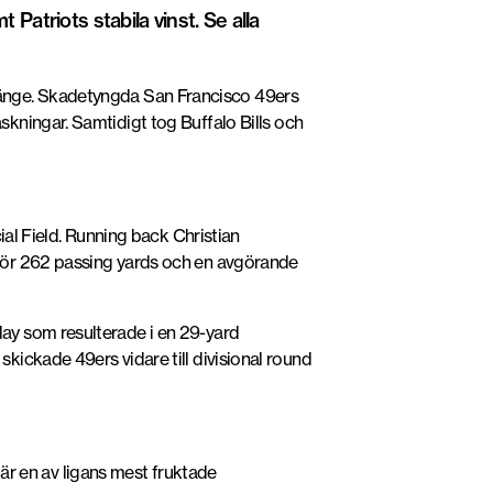
Patriots stabila vinst. Se alla
länge. Skadetyngda
San Francisco 49ers
askningar. Samtidigt tog
Buffalo Bills
och
ial Field. Running back
Christian
ör 262 passing yards och en avgörande
play som resulterade i en 29-yard
ickade 49ers vidare till divisional round
 är en av ligans mest fruktade