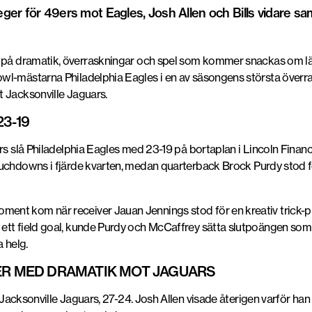
r för 49ers mot Eagles, Josh Allen och Bills vidare samt 
 på dramatik, överraskningar och spel som kommer snackas om 
Bowl-mästarna
Philadelphia Eagles
i en av säsongens största överr
t Jacksonville Jaguars.
3-19
ers slå Philadelphia Eagles med
23-19
på bortaplan i Lincoln Financ
ouchdowns i fjärde kvarten, medan quarterback
Brock Purdy
stod f
oment kom när receiver
Jauan Jennings
stod för en kreativ trick-
tt field goal, kunde Purdy och McCaffrey sätta slutpoängen som sk
 helg.
NER MED DRAMATIK MOT JAGUARS
Jacksonville Jaguars
, 27-24. Josh Allen visade återigen varför han