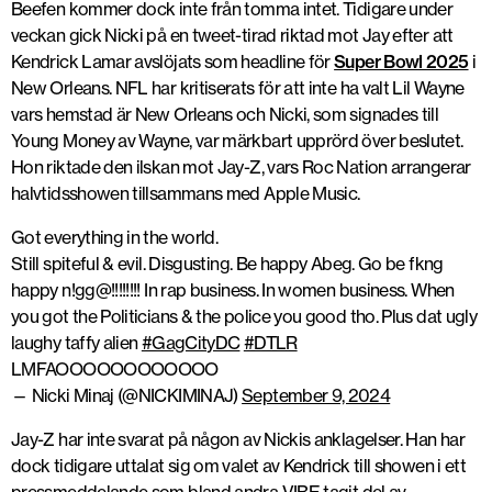
Beefen kommer dock inte från tomma intet. Tidigare under
veckan gick Nicki på en tweet-tirad riktad mot Jay efter att
Kendrick Lamar avslöjats som headline för
Super Bowl 2025
i
New Orleans. NFL har kritiserats för att inte ha valt Lil Wayne
vars hemstad är New Orleans och Nicki, som signades till
Young Money av Wayne, var märkbart upprörd över beslutet.
Hon riktade den ilskan mot Jay-Z, vars Roc Nation arrangerar
halvtidsshowen tillsammans med Apple Music.
Got everything in the world.
Still spiteful & evil. Disgusting. Be happy Abeg. Go be fkng
happy n!gg@!!!!!!!! In rap business. In women business. When
you got the Politicians & the police you good tho. Plus dat ugly
laughy taffy alien
#GagCityDC
#DTLR
LMFAOOOOOOOOOOOO
— Nicki Minaj (@NICKIMINAJ)
September 9, 2024
Jay-Z har inte svarat på någon av Nickis anklagelser. Han har
dock tidigare uttalat sig om valet av Kendrick till showen i ett
pressmeddelande som bland andra
VIBE
tagit del av.