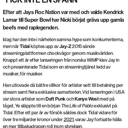
Efter att Jays Roc Nation var med och valde Kendrick
Lamar till Super Bowl har Nicki börjat gräva upp gamla
beefs med raplegenden.
Idag har den inte i närheten samma hype som konkurrenterna,
men när
Tidal
köptes upp av
Jay-Z
2015 sände
streamingplattformen chockvågor genom musikvärlden.
Knappt ett år efter lanseringen från norska WiMP klev Jay in
och presenterade Tidal som en streamingtjänst ledd av
musiker, för musiker.
Han utlovade då bättre villkor för artister sett till betalning per
stream samt flera exklusiva samarbeten. Vid lanseringen i USA
var stora artister som
Daft Punk
och
Kanye West
med på
tåget, Ye släppte till en början
The Life of Pablo
exklusivt på
Tidal. Efter ett par år av försök såldes dock Tidal vidare för
över tre miljarder kronor under
2021
, varav Jay fortsatte hålla
en mer tillbakadragen roll inom styrelsen.