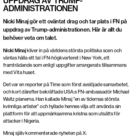
UPPDRAG AV TRUMP-
ADMINISTRATIONEN
Nicki Minaj gör ett oväntat drag och tar plats i FN på
uppdrag av Trump-administrationen. Här är allt du
behöver veta om talet.
Nicki Minaj
kliver in på världens största politiska scen och
väntas hålla ett tal i FN-högkvarteret i New York, ett
framträdande som enligt uppgifter arrangerats tillsammans
med Vita huset.
Det var en reporter på Time som först avslöjade samarbetet,
och kort därefter bekräftade USA:s FN-ambassadör Michael
Waltz planerna. Han kallade Minaj ”en av tidernas största
kvinnliga artister” och hyllade hennes vilja att använda sin
plattform för att uppmärksamma kristna som utsätts för
attacker i Nigeria.
Minaj själv kommenterade nyheten på X: