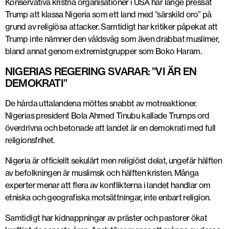
Konservativa kristna organisationer i USA har länge pressat
Trump att klassa Nigeria som ett land med ”särskild oro” på
grund av religiösa attacker. Samtidigt har kritiker påpekat att
Trump inte nämner den våldsvåg som även drabbat muslimer,
bland annat genom extremistgrupper som Boko Haram.
NIGERIAS REGERING SVARAR: ”VI ÄR EN
DEMOKRATI”
De hårda uttalandena möttes snabbt av motreaktioner.
Nigerias president Bola Ahmed Tinubu kallade Trumps ord
överdrivna och betonade att landet är en demokrati med full
religionsfrihet.
Nigeria är officiellt sekulärt men religiöst delat, ungefär hälften
av befolkningen är muslimsk och hälften kristen. Många
experter menar att flera av konflikterna i landet handlar om
etniska och geografiska motsättningar, inte enbart religion.
Samtidigt har kidnappningar av präster och pastorer ökat