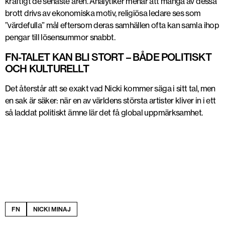
kraftigt de senaste åren. Analytiker menar att många av dessa
brott drivs av ekonomiska motiv, religiösa ledare ses som
”värdefulla” mål eftersom deras samhällen ofta kan samla ihop
pengar till lösensummor snabbt.
FN-TALET KAN BLI STORT – BÅDE POLITISKT
OCH KULTURELLT
Det återstår att se exakt vad Nicki kommer säga i sitt tal, men
en sak är säker: när en av världens största artister kliver in i ett
så laddat politiskt ämne lär det få global uppmärksamhet.
FN
NICKI MINAJ