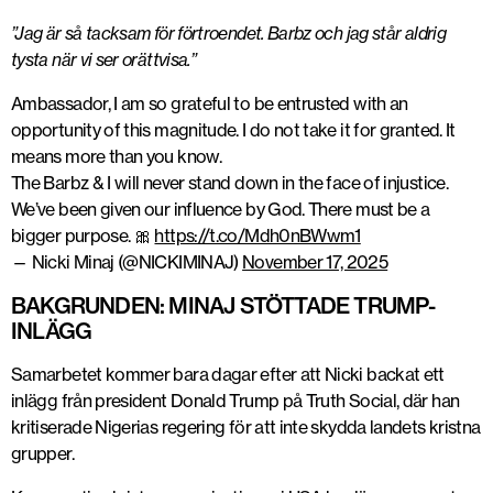
”Jag är så tacksam för förtroendet. Barbz och jag står aldrig
tysta när vi ser orättvisa.”
Ambassador, I am so grateful to be entrusted with an
opportunity of this magnitude. I do not take it for granted. It
means more than you know.
The Barbz & I will never stand down in the face of injustice.
We’ve been given our influence by God. There must be a
bigger purpose. 🎀
https://t.co/Mdh0nBWwm1
— Nicki Minaj (@NICKIMINAJ)
November 17, 2025
BAKGRUNDEN: MINAJ STÖTTADE TRUMP-
INLÄGG
Samarbetet kommer bara dagar efter att Nicki backat ett
inlägg från president Donald Trump på Truth Social, där han
kritiserade Nigerias regering för att inte skydda landets kristna
grupper.